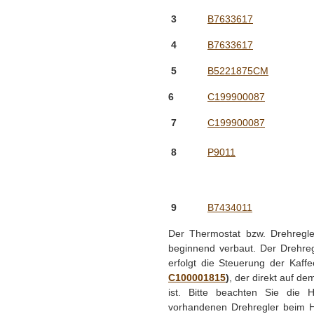
3
B7633617
4
B7633617
5
B5221875CM
6
C199900087
7
C199900087
8
P9011
9
B7434011
Der Thermostat bzw. Drehregl
beginnend verbaut. Der Drehreg
erfolgt die Steuerung der Kaf
C100001815
)
, der direkt auf d
ist. Bitte beachten Sie die 
vorhandenen Drehregler beim H