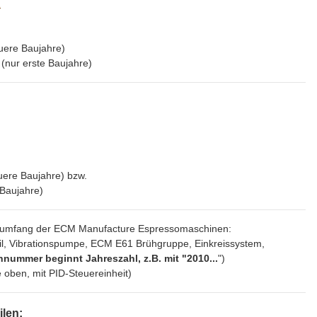
2
uere Baujahre)
(nur erste Baujahre)
ere Baujahre) bzw.
 Baujahre)
erumfang der ECM Manufacture Espressomaschinen:
il, Vibrationspumpe, ECM E61 Brühgruppe, Einkreissystem,
nnummer beginnt Jahreszahl, z.B. mit "2010...
")
 oben, mit PID-Steuereinheit)
ilen: