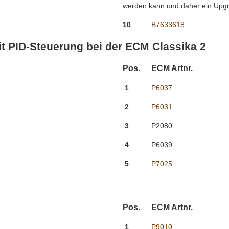
werden kann und daher ein Upgr
10
B7633618
it PID-Steuerung bei der ECM Classika 2
Pos.
ECM Artnr.
1
P6037
2
P6031
3
P2080
4
P6039
5
P7025
Pos.
ECM Artnr.
1
P9010