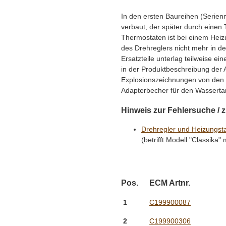
In den ersten Baureihen (Serienn
verbaut, der später durch einen
Thermostaten ist bei einem Hei
des Drehreglers nicht mehr in d
Ersatzteile unterlag teilweise ein
in der Produktbeschreibung der 
Explosionszeichnungen von den 
Adapterbecher für den Wasserta
Hinweis zur Fehlersuche / 
Drehregler und Heizungst
(betrifft Modell "Classika
Pos.
ECM Artnr.
1
C199900087
2
C199900306