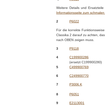
Weitere Details und Ersatzteil
Informationsseite zum schmalen 
2
P6022
Für die korrekte Funktionsweis
Classika 2 darauf zu achten, d
nach OBEN zeigen muss.
3
P9118
4
C199900286
(ersetzt C199900280)
5
C499900769
6
C249900770
7
P3006.K
8
P6051
9
E2113001