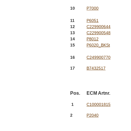
10
P7000
11
P6051
12
C229900644
13
C229900548
14
P8012
15
P6020_BKSt
16
C249900770
17
B7432517
Pos.
ECM Artnr.
1
C100001815
2
P2040