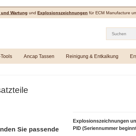
e und Wartung
und
Explosionszeichnungen
für ECM Manufacture und
-Tools
Ancap Tassen
Reinigung & Entkalkung
Er
atzteile
Explosionszeichnungen und
PID (Seriennummer beginnt m
finden Sie passende