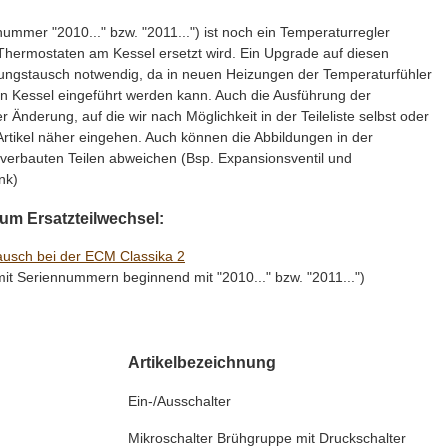
ummer "2010..." bzw. "2011...") ist noch ein Temperaturregler
 Thermostaten am Kessel ersetzt wird. Ein Upgrade auf diesen
zungstausch notwendig, da in neuen Heizungen der Temperaturfühler
en Kessel eingeführt werden kann. Auch die Ausführung der
er Änderung, auf die wir nach Möglichkeit in der Teileliste selbst oder
Artikel näher eingehen. Auch können die Abbildungen in der
verbauten Teilen abweichen (Bsp. Expansionsventil und
nk)
zum Ersatzteilwechsel:
ausch bei der ECM Classika 2
" mit Seriennummern beginnend mit "2010..." bzw. "2011...")
Artikelbezeichnung
Ein-/Ausschalter
Mikroschalter Brühgruppe mit Druckschalter