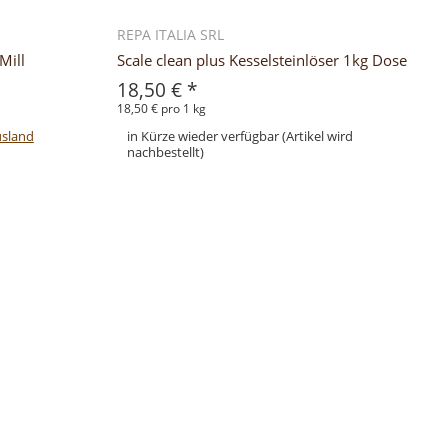
REPA ITALIA SRL
Mill
Scale clean plus Kesselsteinlöser 1kg Dose
18,50 €
*
18,50 € pro 1 kg
usland
in Kürze wieder verfügbar (Artikel wird
nachbestellt)
Zum Artikel