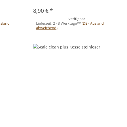
8,90 €
*
verfügbar
usland
Lieferzeit:
2 - 3 Werktage**
(DE - Ausland
abweichend)