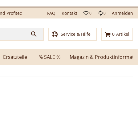
d Profitec
FAQ
Kontakt
Anmelden
0
0
Service & Hilfe
0
Artikel
Ersatzteile
% SALE %
Magazin & Produktinformati