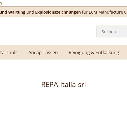
n
e und Wartung
und
Explosionszeichnungen
für ECM Manufacture un
ta-Tools
Ancap Tassen
Reinigung & Entkalkung
REPA Italia srl