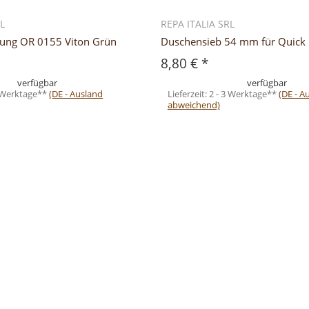
RL
REPA ITALIA SRL
tung OR 0155 Viton Grün
Duschensieb 54 mm für Quick 
8,80 €
*
verfügbar
verfügbar
3 Werktage**
(DE - Ausland
Lieferzeit:
2 - 3 Werktage**
(DE - A
abweichend)