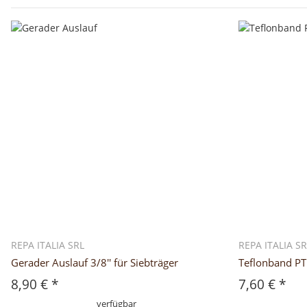
REPA ITALIA SRL
REPA ITALIA S
Gerader Auslauf 3/8'' für Siebträger
Teflonband P
8,90 €
*
7,60 €
*
verfügbar