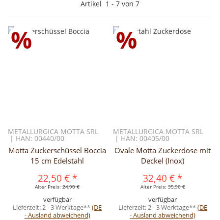
Artikel
1
-
7
von
7
%
%
METALLURGICA MOTTA SRL
METALLURGICA MOTTA SRL
| HAN: 00440/00
| HAN: 00405/00
Motta Zuckerschüssel Boccia
Ovale Motta Zuckerdose mit
15 cm Edelstahl
Deckel (Inox)
22,50 €
*
32,40 €
*
Alter Preis:
24,90 €
Alter Preis:
35,90 €
verfügbar
verfügbar
Lieferzeit:
2 - 3 Werktage**
(DE
Lieferzeit:
2 - 3 Werktage**
(DE
- Ausland abweichend)
- Ausland abweichend)