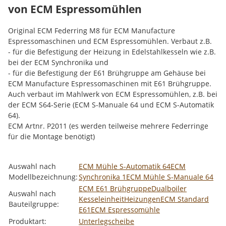
von ECM Espressomühlen
Original ECM Federring M8 für ECM Manufacture
Espressomaschinen und ECM Espressomühlen. Verbaut z.B.
- für die Befestigung der Heizung in Edelstahlkesseln wie z.B.
bei der ECM Synchronika und
- für die Befestigung der E61 Brühgruppe am Gehäuse bei
ECM Manufacture Espressomaschinen mit E61 Brühgruppe.
Auch verbaut im Mahlwerk von ECM Espressomühlen, z.B. bei
der ECM S64-Serie (ECM S-Manuale 64 und ECM S-Automatik
64).
ECM Artnr. P2011 (es werden teilweise mehrere Federringe
für die Montage benötigt)
Produkteigenschaft
Wert
Auswahl nach
ECM Mühle S-Automatik 64
ECM
Modellbezeichnung:
Synchronika 1
ECM Mühle S-Manuale 64
ECM E61 Brühgruppe
Dualboiler
Auswahl nach
Kesseleinheit
Heizungen
ECM Standard
Bauteilgruppe:
E61
ECM Espressomühle
Produktart:
Unterlegscheibe