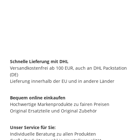
ECM MANUFACTURE GMBH
ECM Sechskantmutter M8
3,40 €
*
verfügbar
Lieferzeit:
2 - 3 Werktage**
(DE - Ausland abweichend)
Schnelle Lieferung mit DHL
Versandkostenfrei ab 100 EUR, auch an DHL Packstation
(DE)
Lieferung innerhalb der EU und in andere Länder
Bequem online einkaufen
Hochwertige Markenprodukte zu fairen Preisen
Original Ersatzteile und Original Zubehör
Unser Service für Sie:
Individuelle Beratung zu allen Produkten