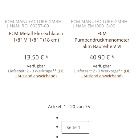
ECM MANUFACTURE GMBH
ECM MANUFACTURE GMBH
| HAN: RO100257-00
| HAN: EM100015-00
ECM Metall Flex-Schlauch
ECM
1/8" M 1/8" F (18 cm)
Pumpendruckmanometer
Slim Baureihe V VI
13,50 €
*
40,90 €
*
verfügbar
verfügbar
Lieferzeit:
2 - 3 Werktage**
(DE
Lieferzeit:
2 - 3 Werktage**
(DE
- Ausland abweichend)
- Ausland abweichend)
Artikel
1
-
20
von
75
Seite
1