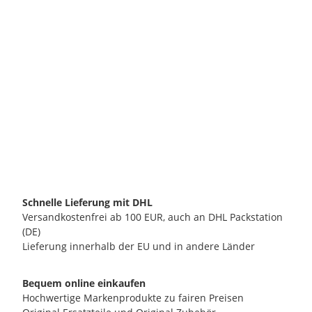
ECM MANUFACTURE GMBH
ECM T-Stück 1/8" FMF
7,10 €
*
verfügbar
Lieferzeit:
2 - 3 Werktage**
(DE - Ausland abweichend)
Schnelle Lieferung mit DHL
Versandkostenfrei ab 100 EUR, auch an DHL Packstation
(DE)
Lieferung innerhalb der EU und in andere Länder
Bequem online einkaufen
Hochwertige Markenprodukte zu fairen Preisen