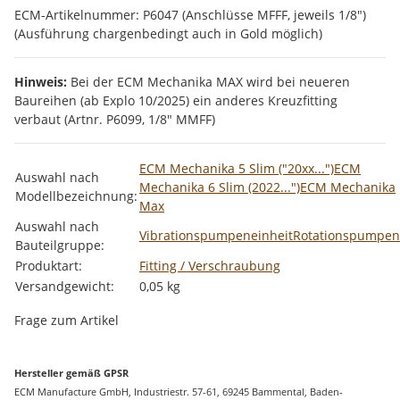
ECM-Artikelnummer: P6047 (Anschlüsse MFFF, jeweils 1/8")
(Ausführung chargenbedingt auch in Gold möglich)
Hinweis:
Bei der ECM Mechanika MAX wird bei neueren
Baureihen (ab Explo 10/2025) ein anderes Kreuzfitting
verbaut (Artnr. P6099, 1/8" MMFF)
Produkteigenschaft
Wert
ECM Mechanika 5 Slim ("20xx...")
ECM
Auswahl nach
Mechanika 6 Slim (2022...")
ECM Mechanika
Modellbezeichnung:
Max
Auswahl nach
Vibrationspumpeneinheit
Rotationspumpen
Bauteilgruppe:
Produktart:
Fitting / Verschraubung
Versandgewicht:
0,05 kg
Frage zum Artikel
Hersteller gemäß GPSR
ECM Manufacture GmbH, Industriestr. 57-61, 69245 Bammental, Baden-