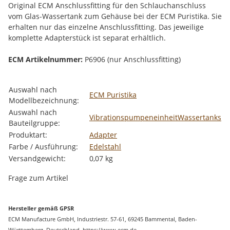
Original ECM Anschlussfitting für den Schlauchanschluss
vom Glas-Wassertank zum Gehäuse bei der ECM Puristika. Sie
erhalten nur das einzelne Anschlussfitting. Das jeweilige
komplette Adapterstück ist separat erhältlich.
ECM Artikelnummer:
P6906 (nur Anschlussfitting)
Produkteigenschaft
Wert
Auswahl nach
ECM Puristika
Modellbezeichnung:
Auswahl nach
Vibrationspumpeneinheit
Wassertanks
Bauteilgruppe:
Produktart:
Adapter
Farbe / Ausführung:
Edelstahl
Versandgewicht:
0,07 kg
Frage zum Artikel
Hersteller gemäß GPSR
ECM Manufacture GmbH, Industriestr. 57-61, 69245 Bammental, Baden-
Württemberg, Deutschland, https://www.ecm.de