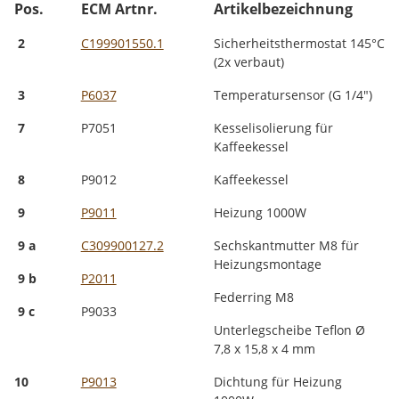
Pos.
ECM Artnr.
Artikelbezeichnung
2
C199901550.1
Sicherheitsthermostat 145°C
(2x verbaut)
3
P6037
Temperatursensor (G 1/4")
7
P7051
Kesselisolierung für
Kaffeekessel
8
P9012
Kaffeekessel
9
P9011
Heizung 1000W
9 a
C309900127.2
Sechskantmutter M8 für
Heizungsmontage
9 b
P2011
Federring M8
9 c
P9033
Unterlegscheibe Teflon Ø
7,8 x 15,8 x 4 mm
10
P9013
Dichtung für Heizung