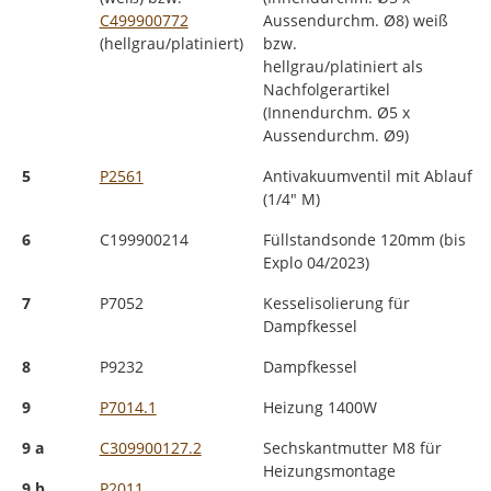
C499900772
Aussendurchm. Ø8) weiß
(hellgrau/platiniert)
bzw.
hellgrau/platiniert als
Nachfolgerartikel
(Innendurchm. Ø5 x
Aussendurchm. Ø9)
5
P2561
Antivakuumventil mit Ablauf
(1/4" M)
6
C199900214
Füllstandsonde 120mm (bis
Explo 04/2023)
7
P7052
Kesselisolierung für
Dampfkessel
8
P9232
Dampfkessel
9
P7014.1
Heizung 1400W
9 a
C309900127.2
Sechskantmutter M8 für
Heizungsmontage
9 b
P2011