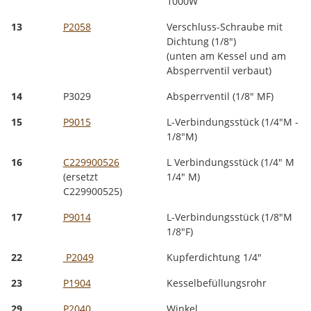
1000W
13
P2058
Verschluss-Schraube mit
Dichtung (1/8")
(unten am Kessel und am
Absperrventil verbaut)
14
P3029
Absperrventil (1/8" MF)
15
P9015
L-Verbindungsstück (1/4"M -
1/8"M)
16
C229900526
L Verbindungsstück (1/4" M
(ersetzt
1/4" M)
C229900525)
17
P9014
L-Verbindungsstück (1/8"M
1/8"F)
22
P2049
Kupferdichtung 1/4"
23
P1904
Kesselbefüllungsrohr
29
P2040
Winkel