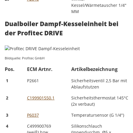
Kessel/Wärmetauscher 1/4"
MM
Dualboiler Dampf-Kesseleinheit bei
der Profitec DRIVE
Bildquelle: Profitec GmbH
Pos.
ECM Artnr.
Artikelbezeichnung
1
P2661
Sicherheitsventil 2,5 Bar mit
Ablaufstutzen
2
C199901550.1
Sicherheitsthermostat 145°C
(2x verbaut)
3
P6037
Temperatursensor (G 1/4")
4
C499900769
Silikonschlauch
(weiß) bzw.
(Innendurchm. Ø5 x