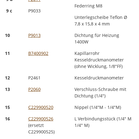
Federring M8
9 c
P9033
Unterlegscheibe Teflon Ø
7,8 x 15,8 x 4 mm
10
P9013
Dichtung für Heizung
1400W
11
B7400902
Kapillarrohr
Kesseldruckmanometer
(ohne Wicklung, 1/8"FF)
12
P2461
Kesseldruckmanometer
13
P2060
Verschluss-Schraube mit
Dichtung (1/4")
15
C229900520
Nippel (1/4"M - 1/4"M)
16
C229900526
L Verbindungsstück (1/4" M
(ersetzt
1/4" M)
C229900525)