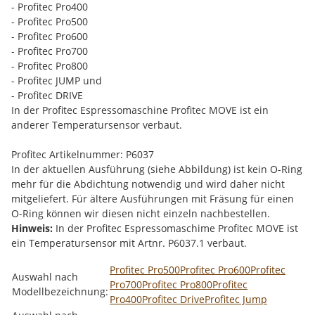
- Profitec Pro400
- Profitec Pro500
- Profitec Pro600
- Profitec Pro700
- Profitec Pro800
- Profitec JUMP und
- Profitec DRIVE
In der Profitec Espressomaschine Profitec MOVE ist ein
anderer Temperatursensor verbaut.
Profitec Artikelnummer: P6037
In der aktuellen Ausführung (siehe Abbildung) ist kein O-Ring
mehr für die Abdichtung notwendig und wird daher nicht
mitgeliefert. Für ältere Ausführungen mit Fräsung für einen
O-Ring können wir diesen nicht einzeln nachbestellen.
Hinweis:
In der Profitec Espressomaschime Profitec MOVE ist
ein Temperatursensor mit Artnr. P6037.1 verbaut.
Produkteigenschaft
Wert
Profitec Pro500
Profitec Pro600
Profitec
Auswahl nach
Pro700
Profitec Pro800
Profitec
Modellbezeichnung:
Pro400
Profitec Drive
Profitec Jump