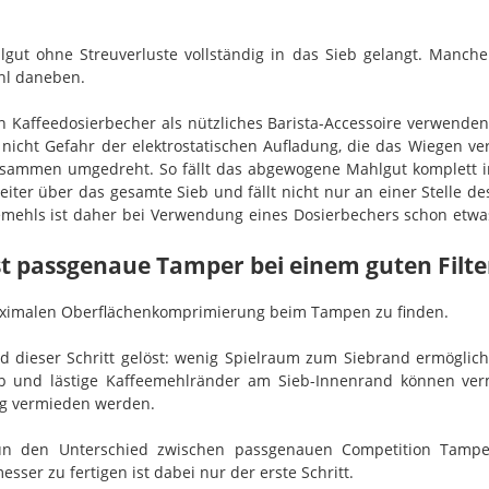
hlgut ohne Streuverluste vollständig in das Sieb gelangt. Manch
hl daneben.
 Kaffeedosierbecher als nützliches Barista-Accessoire verwenden
nicht Gefahr der elektrostatischen Aufladung, die das Wiegen ve
usammen umgedreht. So fällt das abgewogene Mahlgut komplett in
reiter über das gesamte Sieb und fällt nicht nur an einer Stelle d
ffeemehls ist daher bei Verwendung eines Dosierbechers schon etw
t passgenaue Tamper bei einem guten Filte
r maximalen Oberflächenkomprimierung beim Tampen zu finden.
 dieser Schritt gelöst: wenig Spielraum zum Siebrand ermöglic
ieb und lästige Kaffeemehlränder am Sieb-Innenrand können v
ng vermieden werden.
n den Unterschied zwischen passgenauen Competition Tampern
er zu fertigen ist dabei nur der erste Schritt.