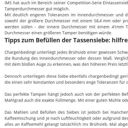
IMS hat auch im Bereich seiner Competition-Serie Eintassens
Tamperdurchmesser gut möglich.
Mit deutlich engeren Toleranzen im Innendurchmesser und de
sowohl der größere Durchmesser mit einem 58,4 mm oder pr
werden sollen - der innere Durchmesser mit einem 41mm 
Durchmesser einen größeren Tamper benötigen würde.
Tipps zum Befüllen der Tassensiebe: hilf
Chargenbedingt unterliegt jedes Brühsieb einer gewissen Schw
die Rundung des Innendurchmesser oder dessen Maß. Vergliche
mit dem bloßen Auge zu erkennen, was den höheren Preis letztli
Dennoch unterliegen diese Siebe ebenfalls chargenbedingt geri
die einen sehr konstanten und besonders enge Toleranzen fü
Das perfekte Tampen hängt jedoch auch von der perfekten Be
Mahlgrad auch die exakte Füllmenge. Mit einer guten Mühle oder
Das Mahlen und Befüllen des Siebes ist jedoch bei manchen M
Kaffeemischung und je nach Luftfeuchtigkeit oder aufgrund des
alles an Kaffeemehl gelangt tatsächlich ins Brühsieb. Mal abge