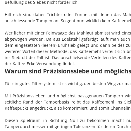
Befüllung des Siebes nicht förderlich.
Hilfreich sind daher Trichter oder Funnel, mit denen das Ma
anschliessende Tampen an. So geht nun wirklich kein Kaffeeme
Wer lieber mit einer Feinwaage das Mahlgut abmisst wird einen
abgewogen werden. Da aus Edelstahl gefertigt läuft man auch 
dem eingesetzten (leeren) Brühsieb gelegt und dann beides z
weiterer Vorteil dieser Methode: das Kaffeemehl verteilt sich b
ins Sieb oft der Fall ist. Das anschließende Verteilen des Ka
der Kaffee-Ecke Verwendung findet.
Warum sind Präzisionssiebe und möglichs
Für ein gutes Filtersystem ist es wichtig, den besten Weg zu
Mit Präzisionssieben und möglichst passgenauen Tampern wird
seitliche Rand der Tamperbasis reibt das Kaffeemehl ins S
Kaffeepucks angedrückt, also komprimiert, und somit Channeli
Diesen Spielraum in Richtung Null zu bekommen macht nu
Tamperdurchmesser mit geringen Toleranzen für deren Durchmess