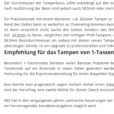
Der Durchmesser der Tamperbasis sollte unbedingt auf den Inn
nach Ausführung der Basis sind jedoch auch 58,5mm oder noch 
Ein Präzisionssieb mit einem kleineren, z.B. 58,0mm Tamper zu 
Rand des Siebes kann es weiterhin zu Channeling kommen kann,
ist dann ursächlich nicht Sache des Siebes, sondern des f
mit
58,5mm
zu fairen, verglichen mit richtigen Profi-Tampern,
58,5mm Basisdurchmesser an, sodass mit diesen neuen Tamper
überzeugen konnte, ist ein Upgrade zu professionellen und hö
Empfehlung für das Tampen von 1-Tassen
Besonders 1-Tassensiebe bereiten vielen Baristas Probleme 
Tassensieb auf ein Einersieb in vielen Fällen geändert wer
Feintuning für die Espressozubereitung für einen doppelten Esp
Nun könnte man pragmatisch sagen: einfach immer einen doppe
Und der Vorschlag, eine zweite Mühle für diesen Zweck anzusch
IMS hat in den vergangenen Jahren zahlreiche Neuerungen bei 
ein hervorragendes Extraktionsergebnis möglich wird.