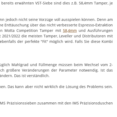
 bereits erwähnten VST-Siebe sind dies z.B. 58,4mm Tamper, je
dann jedoch nicht seine Vorzüge voll ausspielen können. Denn am
e Enttäuschung über das nicht verbesserte Espresso-Extraktion
hnen Motta Competition Tamper mit
58,4mm
und Ausführungen
eit 2021/2022 die meisten Tamper, Leveller und Distributoren mit
alls der perfekte "Fit" möglich wird. Falls Sie diese Kombi
bezüglich Mahlgrad und Füllmenge müssen beim Wechsel vom 2-
auch größere Veränderungen der Parameter notwendig. Ist das
ndern. Das ist verständlich.
. Das kann aber nicht wirklich die Lösung des Problems sein.
t IMS Präzisionssieben zusammen mit den IMS Präzisionsduschen