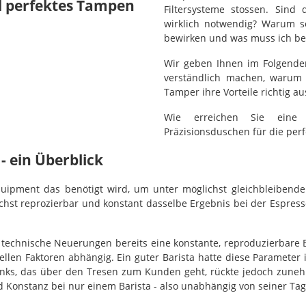
d perfektes Tampen
Filtersysteme stossen. Sind
wirklich notwendig? Warum so
bewirken und was muss ich bei
Wir geben Ihnen im Folgende
verständlich machen, warum
Tamper ihre Vorteile richtig a
Wie erreichen Sie eine 
Präzisionsduschen für die perf
- ein Überblick
Equipment das benötigt wird, um unter möglichst gleichbleiben
t reprozierbar und konstant dasselbe Ergebnis bei der Espresso-
chnische Neuerungen bereits eine konstante, reproduzierbare Esp
ellen Faktoren abhängig. Ein guter Barista hatte diese Parameter
tränks, das über den Tresen zum Kunden geht, rückte jedoch zun
d Konstanz bei nur einem Barista - also unabhängig von seiner Ta