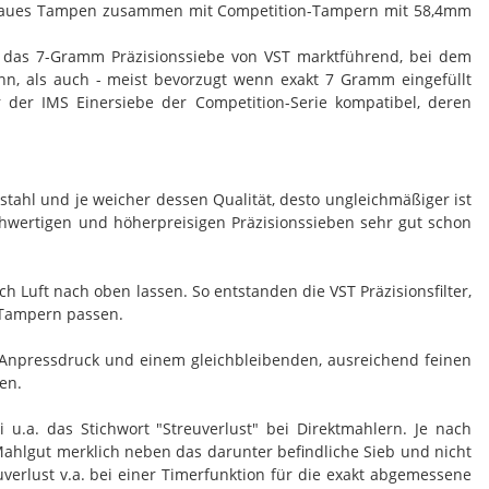
ssgenaues Tampen zusammen mit Competition-Tampern mit 58,4mm
h das 7-Gramm Präzisionssiebe von VST marktführend, bei dem
 als auch - meist bevorzugt wenn exakt 7 Gramm eingefüllt
r der IMS Einersiebe der Competition-Serie kompatibel, deren
ahl und je weicher dessen Qualität, desto ungleichmäßiger ist
hwertigen und höherpreisigen Präzisionssieben sehr gut schon
Luft nach oben lassen. So entstanden die VST Präzisionsfilter,
 Tampern passen.
Anpressdruck und einem gleichbleibenden, ausreichend feinen
en.
u.a. das Stichwort "Streuverlust" bei Direktmahlern. Je nach
Mahlgut merklich neben das darunter befindliche Sieb und nicht
uverlust v.a. bei einer Timerfunktion für die exakt abgemessene