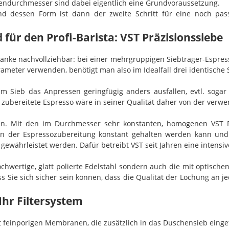
nendurchmesser sind dabei eigentlich eine Grundvoraussetzung.
 dessen Form ist dann der zweite Schritt für eine noch passg
ür den Profi-Barista: VST Präzisionssiebe
edanke nachvollziehbar: bei einer mehrgruppigen Siebträger-Espr
rameter verwenden, benötigt man also im Idealfall drei identisc
Sieb das Anpressen geringfügig anders ausfallen, evtl. sogar 
er zubereitete Espresso wäre in seiner Qualität daher von der ve
den. Mit den im Durchmesser sehr konstanten, homogenen VST F
in der Espressozubereitung konstant gehalten werden kann und s
währleistet werden. Dafür betreibt VST seit Jahren eine intensive
hochwertige, glatt polierte Edelstahl sondern auch die mit optisc
ass Sie sich sicher sein können, dass die Qualität der Lochung an je
Ihr Filtersystem
it feinporigen Membranen, die zusätzlich in das Duschensieb einge