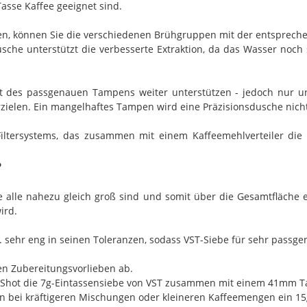
Tasse Kaffee geeignet sind.
n, können Sie die verschiedenen Brühgruppen mit der entspreche
che unterstützt die verbesserte Extraktion, da das Wasser noch 
t des passgenauen Tampens weiter unterstützen - jedoch nur unt
zielen. Ein mangelhaftes Tampen wird eine Präzisionsdusche nich
Filtersystems, das zusammen mit einem Kaffeemehlverteiler die 
?
 alle nahezu gleich groß sind und somit über die Gesamtfläche ei
ird.
. sehr eng in seinen Toleranzen, sodass VST-Siebe für sehr passg
en Zubereitungsvorlieben ab.
gle-Shot die 7g-Eintassensiebe von VST zusammen mit einem 41mm
kann bei kräftigeren Mischungen oder kleineren Kaffeemengen ein 1