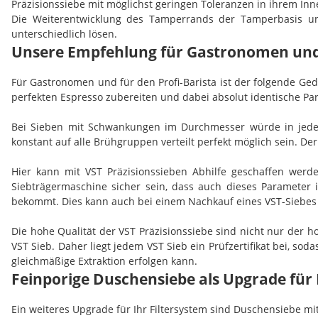
Präzisionssiebe mit möglichst geringen Toleranzen in ihrem In
Die Weiterentwicklung des Tamperrands der Tamperbasis und
unterschiedlich lösen.
Unsere Empfehlung für Gastronomen und f
Für Gastronomen und für den Profi-Barista ist der folgende G
perfekten Espresso zubereiten und dabei absolut identische Pa
Bei Sieben mit Schwankungen im Durchmesser würde in jedem 
konstant auf alle Brühgruppen verteilt perfekt möglich sein. D
Hier kann mit VST Präzisionssieben Abhilfe geschaffen wer
Siebträgermaschine sicher sein, dass auch dieses Parameter 
bekommt. Dies kann auch bei einem Nachkauf eines VST-Siebes ge
Die hohe Qualität der VST Präzisionssiebe sind nicht nur der 
VST Sieb. Daher liegt jedem VST Sieb ein Prüfzertifikat bei, sod
gleichmäßige Extraktion erfolgen kann.
Feinporige Duschensiebe als Upgrade für 
Ein weiteres Upgrade für Ihr Filtersystem sind Duschensiebe m