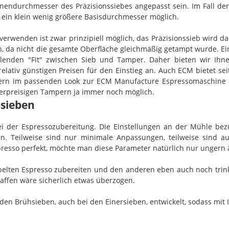
endurchmesser des Präzisionssiebes angepasst sein. Im Fall der
ein klein wenig größere Basisdurchmesser möglich.
verwenden ist zwar prinzipiell möglich, das Präzisionssieb wird 
 da nicht die gesamte Oberfläche gleichmäßig getampt wurde. Ein
ehlenden "Fit" zwischen Sieb und Tamper. Daher bieten wir I
 relativ günstigen Preisen für den Einstieg an. Auch ECM bietet s
n im passenden Look zur ECM Manufacture Espressomaschine ebenf
herpreisigen Tampern ja immer noch möglich.
sieben
bei der Espressozubereitung. Die Einstellungen an der Mühle 
den. Teilweise sind nur minimale Anpassungen, teilweise sind 
resso perfekt, möchte man diese Parameter natürlich nur ungern ä
lten Espresso zubereiten und den anderen eben auch noch trinken
affen wäre sicherlich etwas überzogen.
den Brühsieben, auch bei den Einersieben, entwickelt, sodass mi