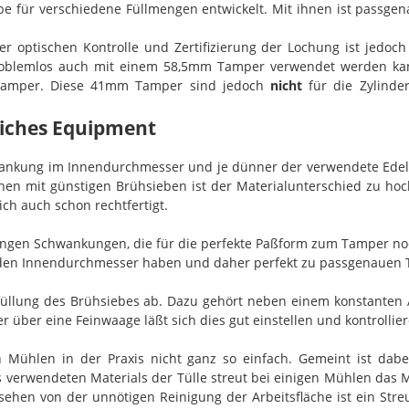
iebe für verschiedene Füllmengen entwickelt. Mit ihnen ist pa
r optischen Kontrolle und Zertifizierung der Lochung ist jedoc
oblemlos auch mit einem 58,5mm Tamper verwendet werden kann,
Tamper. Diese 41mm Tamper sind jedoch
nicht
für die Zylinde
reiches Equipment
ankung im Innendurchmesser und je dünner der verwendete Edelst
n mit günstigen Brühsieben ist der Materialunterschied zu hoc
ch auch schon rechtfertigt.
ngen Schwankungen, die für die perfekte Paßform zum Tamper noch 
r den Innendurchmesser haben und daher perfekt zu passgenauen
füllung des Brühsiebes ab. Dazu gehört neben einem konstanten 
 über eine Feinwaage läßt sich dies gut einstellen und kontrollier
ühlen in der Praxis nicht ganz so einfach. Gemeint ist dabei 
 verwendeten Materials der Tülle streut bei einigen Mühlen das 
sehen von der unnötigen Reinigung der Arbeitsfläche ist ein Stre