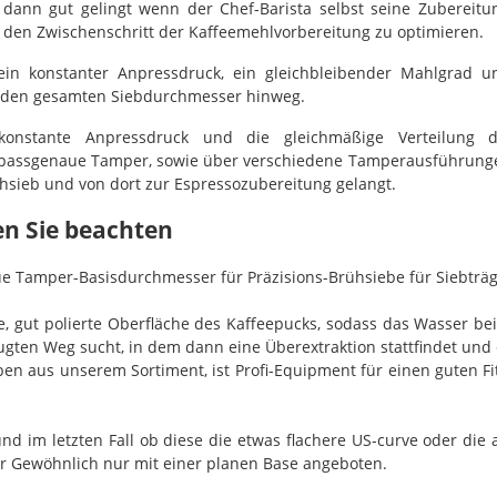
dann gut gelingt wenn der Chef-Barista selbst seine Zubereitun
s den Zwischenschritt der Kaffeemehlvorbereitung zu optimieren.
in konstanter Anpressdruck, ein gleichbleibender Mahlgrad u
r den gesamten Siebdurchmesser hinweg.
konstante Anpressdruck und die gleichmäßige Verteilung
nd passgenaue Tamper, sowie über verschiedene Tamperausführunge
hsieb und von dort zur Espressozubereitung gelangt.
en Sie beachten
aue Tamper-Basisdurchmesser für Präzisions-Brühsiebe für Siebträ
e, gut polierte Oberfläche des Kaffeepucks, sodass das Wasser be
ugten Weg sucht, in dem dann eine Überextraktion stattfindet und 
en aus unserem Sortiment, ist Profi-Equipment für einen guten F
 und im letzten Fall ob diese die etwas flachere US-curve oder di
r Gewöhnlich nur mit einer planen Base angeboten.