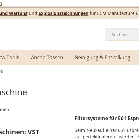
n
e und Wartung
und
Explosionszeichnungen
für ECM Manufacture un
ta-Tools
Ancap Tassen
Reinigung & Entkalkung
ne
aschine
Filtersysteme für E61 Es
Beim Neukauf einer E61-Espre
schinen: VST
zu perfektionieren werden 