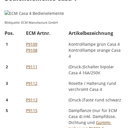
Bildquelle: ECM Manufacture GmbH
Pos.
ECM Artnr.
Artikelbezeichnung
1
P9109
Kontrolllampe grün Casa 4
P9108
Kontrolllampe orange Casa
4
2
P9111
(Druck-)Schalter bipolar
Casa 4 16A/250V
3
P9112
Rosette / Halterung rund
verchromt Casa 4
4
P9113
(Druck-)Taste rund schwarz
5
P9115
Dampflanze (nur für ECM
Casa 4) inkl. Dampfdüse,
Dichtung und
Gummi-