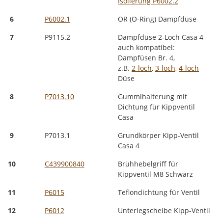
Isolierung P6002.2
6
P6002.1
OR (O-Ring) Dampfdüse
7
P9115.2
Dampfdüse 2-Loch Casa 4
auch kompatibel:
Dampfüsen Br. 4,
z.B.
2-loch
,
3-loch
,
4-loch
Düse
8
P7013.10
Gummihalterung mit
Dichtung für Kippventil
Casa
9
P7013.1
Grundkörper Kipp-Ventil
Casa 4
10
C439900840
Brühhebelgriff für
Kippventil M8 Schwarz
11
P6015
Teflondichtung für Ventil
12
P6012
Unterlegscheibe Kipp-Ventil