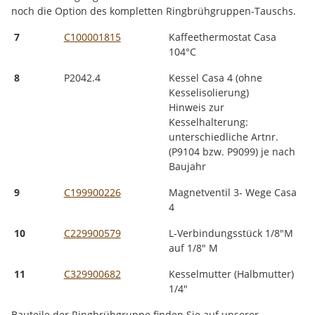
noch die Option des kompletten Ringbrühgruppen-Tauschs.
7
C100001815
Kaffeethermostat Casa
104°C
8
P2042.4
Kessel Casa 4 (ohne
Kesselisolierung)
Hinweis zur
Kesselhalterung:
unterschiedliche Artnr.
(P9104 bzw. P9099) je nach
Baujahr
9
C199900226
Magnetventil 3- Wege Casa
4
10
C229900579
L-Verbindungsstück 1/8"M
auf 1/8" M
11
C329900682
Kesselmutter (Halbmutter)
1/4"
Bauteile der Ringbrühgruppe finden Sie auf unserer