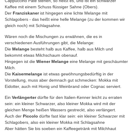
Cappuccino Pate stehen, so heißt es, und ist ein schwarzer
Kaffee mit einem Schuss flüssiger Sahne (Obers).
Der
Franziskaner
ist hingegen eine lichte Melange mit
Schlagobers - das heißt eine helle Melange (zu der kommen wir
gleich noch) mit Schlagsahne.
Wären noch die Mischungen zu erwähnen, die es in
verschiedenen Ausführungen gibt, die Melange:
Die
Melange
besteht halb aus Kaffee, halb aus Milch und
bekommt etwas Milchschaum obenauf.
Hingegen ist die
Wiener Melange
eine Melange mit geschäumter
Milch.
Die
Kaisermelange
ist etwas gewöhnungsbedürftig in der
Vorstellung, muss aber demnach gut schmecken: Mokka mit
Eidotter, auch mit Honig und Weinbrand oder Cognac serviert.
Ein
Verlängerter
dürfte für den Italien-Kenner leicht zu erraten
sein: ein kleiner Schwarzer, also kleiner Mokka wird mit der
gleichen Menge heißen Wassers gestreckt, also verlängert.
Auch der
Piccolo
dürfte fast klar sein: ein kleiner Schwarzer mit
Schlagobers, also ein kleiner Mokka mit Schlagsahne
Aber hätten Sie bis soeben ein Kaffeegetränk mit Milchhaut