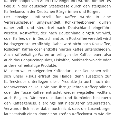
Kaffeemonopol vom Alten Fritz eingeführt wurde, klimpert es
fleißig in der deutschen Staatskasse durch den steigenden
Kaffeekonsum der Deutschen Bürgerinnen und Bürger.
Der einstige Einfuhrzoll für Kaffee wurde in eine
Verbrauchsteuer umgewandelt. Rohkaffeebohnen dürfen
daher zoll- und steuerfrei nach Deutschland eingeführt
werden. Röstkaffee, der nach Deutschland eingeführt wird,
oder Kaffee, der in Deutschland zum Röstkaffee veredelt wird
ist dagegen steuerpflichtig. Dabei wird nicht nach Röstkaffee,
löslichem Kaffee oder entkoffeinierten Kaffee unterschieden.
Auch kaffeehaltige Waren unterliegen der Kaffeesteuer, also
auch das Cappuccinopulver, Eiskaffee, Mokkaschokolade oder
andere kaffeehaltige Produkte.
Mit dem weiter steigenden Kaffeedurst der Deutschen reibt
sich unser Fiskus erfreut die Hände, denn zusätzlich zur
Kaffeesteuer unterliegen diese Produkte ja auch noch der
Mehrwertsteuer. Falls Sie nun ihre geliebten Kaffeepralinen
oder die Tasse Kaffee entrüstet wieder wegstellen wollten:
auch Belgien, Dänemark, Lettland und Rumänien besteuern
den Kaffeegenuss, allerdings mit niedrigeren Steuersätzen.
Verwunderlich ist es dabei auch nicht, dass die Luxemburger
laut Statistik einen doppelt so großen Kaffeekonsum wie die