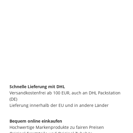
ECM MANUFACTURE GMBH
ECM Silikonschlauch 5x9mm (Meterware)
E
6,90 €
*
6,90 € pro 1 m
verfügbar
Lieferzeit:
2 - 3 Werktage**
(DE - Ausland abweichend)
Schnelle Lieferung mit DHL
Versandkostenfrei ab 100 EUR, auch an DHL Packstation
(DE)
Lieferung innerhalb der EU und in andere Länder
Bequem online einkaufen
Hochwertige Markenprodukte zu fairen Preisen