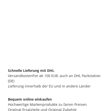
ECM MANUFACTURE GMBH
ECM IMS Präzisions-Sieb (nano-coated) 10-12g
22,50 €
*
verfügbar
Lieferzeit:
2 - 3 Werktage**
(DE - Ausland abweichend)
Schnelle Lieferung mit DHL
Versandkostenfrei ab 100 EUR, auch an DHL Packstation
(DE)
Lieferung innerhalb der EU und in andere Länder
Bequem online einkaufen
Hochwertige Markenprodukte zu fairen Preisen
Original Ersatzteile und Original Zubehör