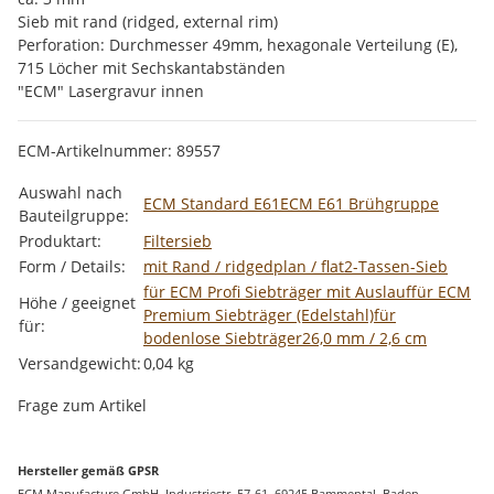
Sieb mit rand (ridged, external rim)
Perforation: Durchmesser 49mm, hexagonale Verteilung (E),
715 Löcher mit Sechskantabständen
"ECM" Lasergravur innen
ECM-Artikelnummer: 89557
Produkteigenschaft
Wert
Auswahl nach
ECM Standard E61
ECM E61 Brühgruppe
Bauteilgruppe:
Produktart:
Filtersieb
Form / Details:
mit Rand / ridged
plan / flat
2-Tassen-Sieb
für ECM Profi Siebträger mit Auslauf
für ECM
Höhe / geeignet
Premium Siebträger (Edelstahl)
für
für:
bodenlose Siebträger
26,0 mm / 2,6 cm
Versandgewicht:
0,04 kg
Frage zum Artikel
Hersteller gemäß GPSR
ECM Manufacture GmbH, Industriestr. 57-61, 69245 Bammental, Baden-