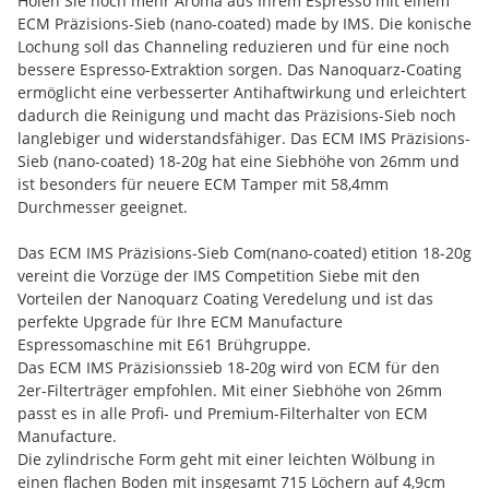
Holen Sie noch mehr Aroma aus Ihrem Espresso mit einem
ECM Präzisions-Sieb (nano-coated) made by IMS. Die konische
Lochung soll das Channeling reduzieren und für eine noch
bessere Espresso-Extraktion sorgen. Das Nanoquarz-Coating
ermöglicht eine verbesserter Antihaftwirkung und erleichtert
dadurch die Reinigung und macht das Präzisions-Sieb noch
langlebiger und widerstandsfähiger. Das ECM IMS Präzisions-
Sieb (nano-coated) 18-20g hat eine Siebhöhe von 26mm und
ist besonders für neuere ECM Tamper mit 58,4mm
Durchmesser geeignet.
Das ECM IMS Präzisions-Sieb Com(nano-coated) etition 18-20g
vereint die Vorzüge der IMS Competition Siebe mit den
Vorteilen der Nanoquarz Coating Veredelung und ist das
perfekte Upgrade für Ihre ECM Manufacture
Espressomaschine mit E61 Brühgruppe.
Das ECM IMS Präzisionssieb 18-20g wird von ECM für den
2er-Filterträger empfohlen. Mit einer Siebhöhe von 26mm
passt es in alle Profi- und Premium-Filterhalter von ECM
Manufacture.
Die zylindrische Form geht mit einer leichten Wölbung in
einen flachen Boden mit insgesamt 715 Löchern auf 4,9cm