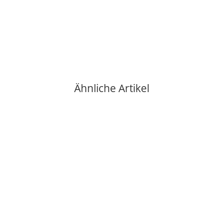
ECM Dichtungsset E61 Brühgruppe
63,90 €
*
verfügbar
Lieferzeit:
2 - 3 Werktage**
(DE - Ausland abweichend)
Ähnliche Artikel