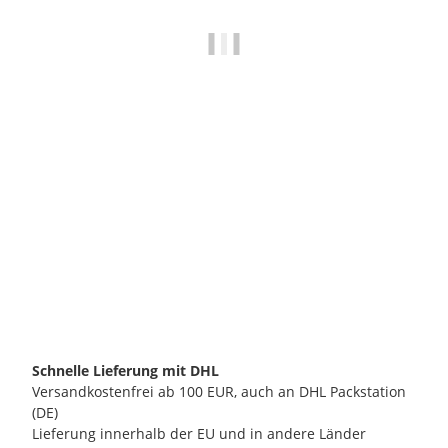
ECM MANUFACTURE GMBH
ECM Metallfilter für Gigleur 0,8mm für E61 Brühgruppe
5,90 €
*
verfügbar
Schnelle Lieferung mit DHL
Versandkostenfrei ab 100 EUR, auch an DHL Packstation
(DE)
Lieferung innerhalb der EU und in andere Länder