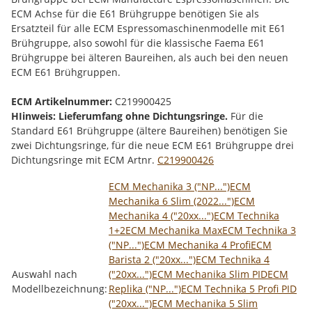
ECM Achse für die E61 Brühgruppe benötigen Sie als
Ersatzteil für alle ECM Espressomaschinenmodelle mit E61
Brühgruppe, also sowohl für die klassische Faema E61
Brühgruppe bei älteren Baureihen, als auch bei den neuen
ECM E61 Brühgruppen.
ECM Artikelnummer:
C219900425
HIinweis: Lieferumfang ohne Dichtungsringe.
Für die
Standard E61 Brühgruppe (ältere Baureihen) benötigen Sie
zwei Dichtungsringe, für die neue ECM E61 Brühgruppe drei
Dichtungsringe mit ECM Artnr.
C219900426
Produkteigenschaft
Wert
ECM Mechanika 3 ("NP...")
ECM
Mechanika 6 Slim (2022...")
ECM
Mechanika 4 ("20xx...")
ECM Technika
1+2
ECM Mechanika Max
ECM Technika 3
("NP...")
ECM Mechanika 4 Profi
ECM
Barista 2 ("20xx...")
ECM Technika 4
Auswahl nach
("20xx...")
ECM Mechanika Slim PID
ECM
Modellbezeichnung:
Replika ("NP...")
ECM Technika 5 Profi PID
("20xx...")
ECM Mechanika 5 Slim