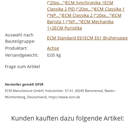
("20xx...")
ECM Synchronika 1
ECM
Classika 2 PID ("20xx...")
ECM Classika 1
("NP...")
ECM Classika 2 ("20xx...")
ECM
Barista 1 ("NP...")
ECM Mechanika
1+2
ECM Puristika
Auswahl nach
ECM Standard E61
ECM E61 Brühgruppe
Bauteilgruppe:
Produktart:
Achse
Versandgewicht:
0,05 kg
Frage zum Artikel
Hersteller gemäß GPSR
ECM Manufacture GmbH, Industriestr. 57-61, 69245 Bammental, Baden-
Württemberg, Deutschland, https://www.ecm.de
Kunden kauften dazu folgende Artikel: