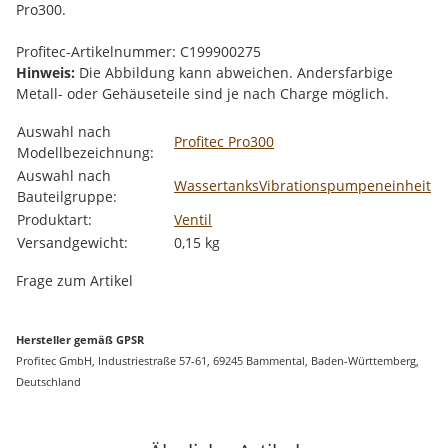
Pro300.
Profitec-Artikelnummer: C199900275
Hinweis:
Die Abbildung kann abweichen. Andersfarbige
Metall- oder Gehäuseteile sind je nach Charge möglich.
Produkteigenschaft
Wert
Auswahl nach
Profitec Pro300
Modellbezeichnung:
Auswahl nach
Wassertanks
Vibrationspumpeneinheit
Bauteilgruppe:
Produktart:
Ventil
Versandgewicht:
0,15 kg
Frage zum Artikel
Hersteller gemäß GPSR
Profitec GmbH, Industriestraße 57-61, 69245 Bammental, Baden-Württemberg,
Deutschland