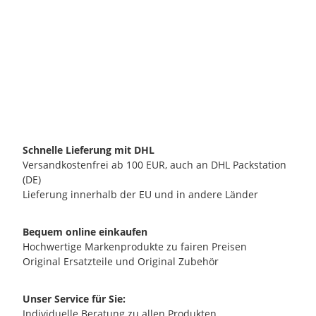
PROFITEC GMBH
Profitec Rückschlagventil 1/8" MM
13,90 €
*
verfügbar
Lieferzeit:
2 - 3 Werktage**
(DE - Ausland abweichend)
Schnelle Lieferung mit DHL
Versandkostenfrei ab 100 EUR, auch an DHL Packstation
(DE)
Lieferung innerhalb der EU und in andere Länder
Bequem online einkaufen
Hochwertige Markenprodukte zu fairen Preisen
Original Ersatzteile und Original Zubehör
Unser Service für Sie:
Individuelle Beratung zu allen Produkten