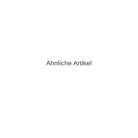
VST INC.
VST Profi Präzisions-Sieb 18g mit Rand
32,90 €
*
verfügbar
Lieferzeit:
2 - 3 Werktage**
(DE - Ausland abweichend)
Ähnliche Artikel