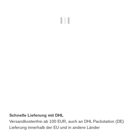
ECM MANUFACTURE GMBH
ECM IMS Präzisions-Sieb (nano-coated) 20-22g
22,50 €
*
verfügbar
Lieferzeit:
2 - 3 Werktage**
(DE - Ausland abweichend)
Schnelle Lieferung mit DHL
Versandkostenfrei ab 100 EUR, auch an DHL Packstation (DE)
Lieferung innerhalb der EU und in andere Länder