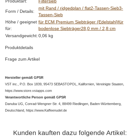
Produkteigenschaft
Wert
Produktart:
Filtersieb
mit Rand / ridged
plan / flat
2-Tassen-Sieb
3-
Form / Details:
Tassen-Sieb
Höhe / geeignet
für ECM Premium Siebträger (Edelstahl)
für
für:
bodenlose Siebträger
28,0 mm / 2,8 cm
Versandgewicht:
0,06 kg
Produktdetails
Frage zum Artikel
Hersteller gemäß GPSR
VST inc., P.O. Box 1839, 95473 SEBASTOPOL, Kalifornien, Vereinigte Staaten,
https://www.store.vstapps.com
Verantwortliche Person gemäß GPSR
Danuba UG, Conrad-Wengner-Str. 4, 88499 Riedlingen, Baden-Württemberg,
Deutschland, https://www.Kaffeenudel.de
Kunden kauften dazu folgende Artikel: