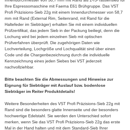
Innendurchmesser von 58,7 mm mit Rand als 2-/3-Tassensieb für
Ihre Espressomaschine mit Faema E61 Brühgruppe. Das VST
Profi Präzisions-Sieb 22g mit einem Innendurchmesser von 58,7
mm mit Rand (External Rim, Seitenrand, mit Rand für die
Haltefeder im Siebträger) erhalten Sie mit einem individuellen
Prüfzertifikat, das jedem Sieb in der Packung beiliegt, denn die
Lochung wird bei jedem einzelnen Sieb mit optischen
Prüfverfahren überprüft. Die zugehörigen Daten wie
Lochverteilung, Lochgröße und Lochqualität sind über einen
Code und die Chargenbezeichnung durch die individuelle
Kennzeichnung eines jeden Siebes bei VST jederzeit
nachvollziehbar.
Bitte beachten Sie die Abmessungen und Hinweise zur
Eignung für Siebträger mit Auslauf bzw. bodenlose
Siebträger im Reiter Produktdetails!
Weitere Besonderheiten des VST Profi Präzisions-Sieb 22g mit
Rand sind die besonders glatte Innenseite und der besonders
hochwertige Edelstahl. Sie werden den Unterschied sofort
merken, wenn Sie das VST Profi Präzisions-Sieb 22g das erste
Mal in der Hand halten und mit dem Standard-Sieb Ihrer