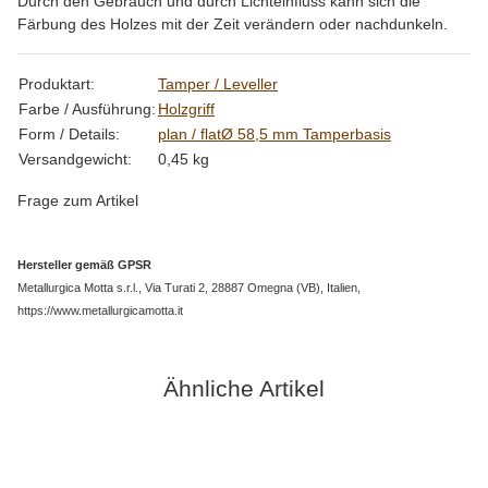
Durch den Gebrauch und durch Lichteinfluss kann sich die
Färbung des Holzes mit der Zeit verändern oder nachdunkeln.
Produkteigenschaft
Wert
Produktart:
Tamper / Leveller
Farbe / Ausführung:
Holzgriff
Form / Details:
plan / flat
Ø 58,5 mm Tamperbasis
Versandgewicht:
0,45 kg
Frage zum Artikel
Hersteller gemäß GPSR
Metallurgica Motta s.r.l., Via Turati 2, 28887 Omegna (VB), Italien,
https://www.metallurgicamotta.it
Ähnliche Artikel