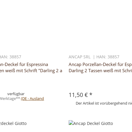
HAN: 38857
ANCAP SRL | HAN: 38857
n-Deckel für Espressina
Ancap Porzellan-Deckel für Esp
en weiß mit Schrift "Darling 2 a
Darling 2 Tassen weiß mit Schri
verfügbar
11,50 €
*
3 Werktage**
(DE - Ausland
Der Artikel ist vorübergehend nic
Zum Artikel