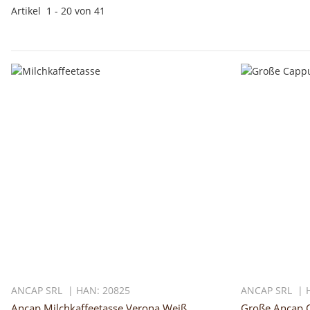
Artikel
1
-
20
von
41
ANCAP SRL | HAN: 20825
ANCAP SRL | 
Ancap Milchkaffeetasse Verona Weiß
Große Ancap C