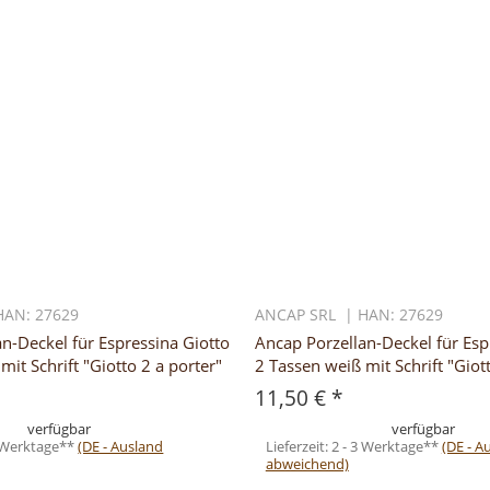
HAN: 27629
ANCAP SRL | HAN: 27629
n-Deckel für Espressina Giotto
Ancap Porzellan-Deckel für Esp
mit Schrift "Giotto 2 a porter"
2 Tassen weiß mit Schrift "Giot
11,50 €
*
verfügbar
verfügbar
3 Werktage**
(DE - Ausland
Lieferzeit:
2 - 3 Werktage**
(DE - A
abweichend)