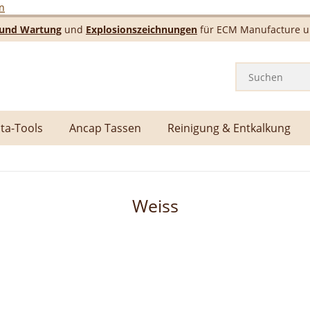
n
e und Wartung
und
Explosionszeichnungen
für ECM Manufacture un
ta-Tools
Ancap Tassen
Reinigung & Entkalkung
Weiss