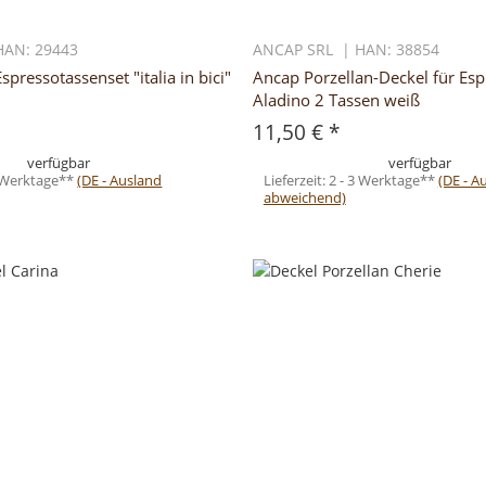
HAN: 29443
ANCAP SRL | HAN: 38854
spressotassenset "italia in bici"
Ancap Porzellan-Deckel für Esp
Aladino 2 Tassen weiß
11,50 €
*
verfügbar
verfügbar
3 Werktage**
(DE - Ausland
Lieferzeit:
2 - 3 Werktage**
(DE - A
abweichend)