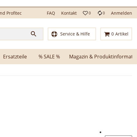
d Profitec
FAQ
Kontakt
Anmelden
0
0
Service & Hilfe
0
Artikel
Ersatzteile
% SALE %
Magazin & Produktinformati