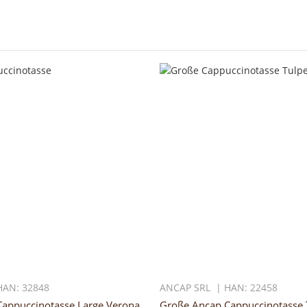
HAN: 32848
ANCAP SRL | HAN: 22458
appuccinotasse Large Verona
Große Ancap Cappuccinotasse 