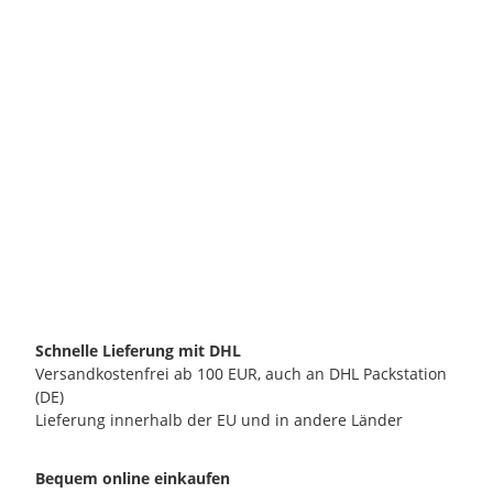
ANCAP SRL
Ancap Porzellan-Deckel für Espressina Darling 2 Tassen
weiß neutral
11,50 €
*
verfügbar
Lieferzeit:
2 - 3 Werktage**
(DE - Ausland abweichend)
Schnelle Lieferung mit DHL
Versandkostenfrei ab 100 EUR, auch an DHL Packstation
(DE)
Lieferung innerhalb der EU und in andere Länder
Bequem online einkaufen