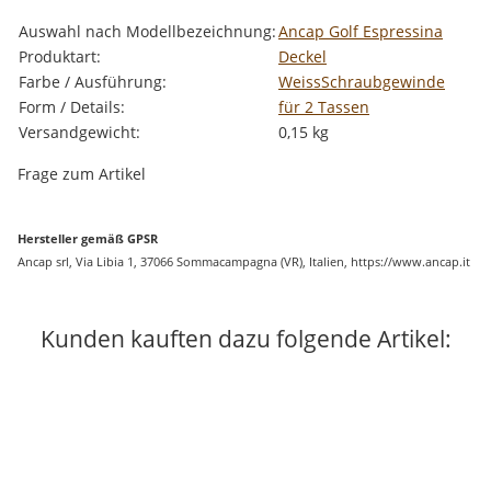
Produkteigenschaft
Wert
Auswahl nach Modellbezeichnung:
Ancap Golf Espressina
Produktart:
Deckel
Farbe / Ausführung:
Weiss
Schraubgewinde
Form / Details:
für 2 Tassen
Versandgewicht:
0,15 kg
Frage zum Artikel
Hersteller gemäß GPSR
Ancap srl, Via Libia 1, 37066 Sommacampagna (VR), Italien, https://www.ancap.it
Kunden kauften dazu folgende Artikel: