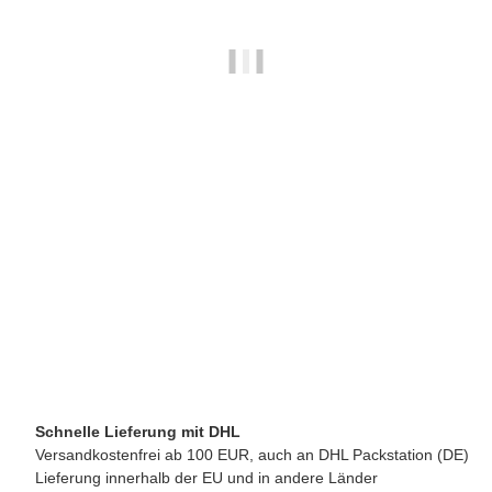
ANCAP SRL
Ancap Porzellan-Deckel für Espressina Giotto 4 Tassen weiß
A
11,50 €
*
verfügbar
Lieferzeit:
2 - 3 Werktage**
(DE - Ausland abweichend)
Schnelle Lieferung mit DHL
Versandkostenfrei ab 100 EUR, auch an DHL Packstation (DE)
Lieferung innerhalb der EU und in andere Länder