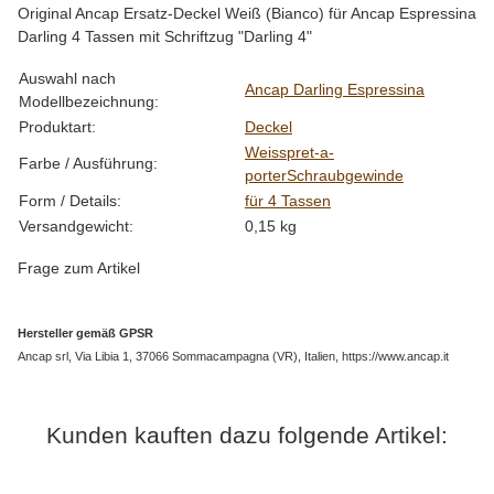
Original Ancap Ersatz-Deckel Weiß (Bianco) für Ancap Espressina
Darling 4 Tassen mit Schriftzug "Darling 4"
Produkteigenschaft
Wert
Auswahl nach
Ancap Darling Espressina
Modellbezeichnung:
Produktart:
Deckel
Weiss
pret-a-
Farbe / Ausführung:
porter
Schraubgewinde
Form / Details:
für 4 Tassen
Versandgewicht:
0,15 kg
Frage zum Artikel
Hersteller gemäß GPSR
Ancap srl, Via Libia 1, 37066 Sommacampagna (VR), Italien, https://www.ancap.it
Kunden kauften dazu folgende Artikel: