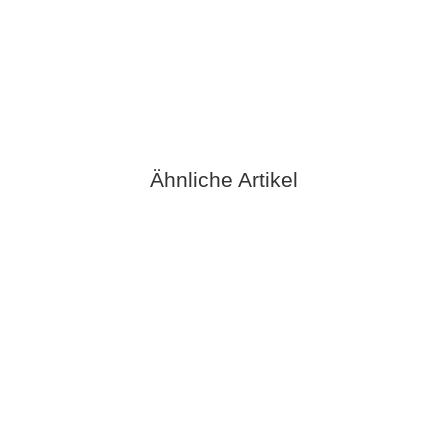
Ancap Silikondichtung für Espressine 4 Tassen
3,90 €
*
verfügbar
Lieferzeit:
2 - 3 Werktage**
(DE - Ausland abweichend)
Ähnliche Artikel