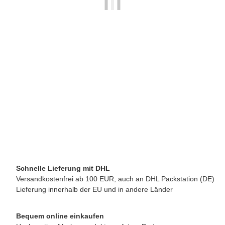
METALLURGICA MOTTA SRL
Motta Milchkännchen Tulip 350 ml mit Skala
22,50 €
*
verfügbar
Schnelle Lieferung mit DHL
Versandkostenfrei ab 100 EUR, auch an DHL Packstation (DE)
Lieferung innerhalb der EU und in andere Länder
Bequem online einkaufen