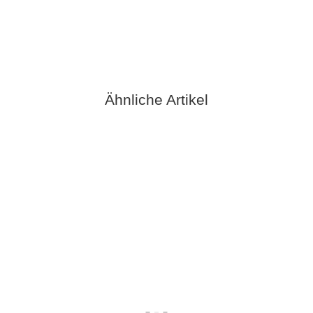
verfügbar
Lieferzeit:
2 - 3 Werktage**
(DE - Ausland abweichend)
Ähnliche Artikel