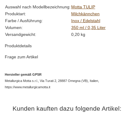
Produkteigenschaft
Wert
Auswahl nach Modellbezeichnung:
Motta TULIP
Produktart:
Milchkännchen
Farbe / Ausführung:
Inox / Edelstahl
Volumen:
350 ml / 0,35 Liter
Versandgewicht:
0,20 kg
Produktdetails
Frage zum Artikel
Hersteller gemäß GPSR
Metallurgica Motta s.r.l., Via Turati 2, 28887 Omegna (VB), Italien,
https://www.metallurgicamotta.it
Kunden kauften dazu folgende Artikel: