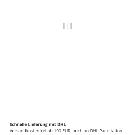
METALLURGICA MOTTA SRL
Motta Milchkännchen Europa 500 ml mit Skala
31,50 €
*
verfügbar
Schnelle Lieferung mit DHL
Versandkostenfrei ab 100 EUR, auch an DHL Packstation