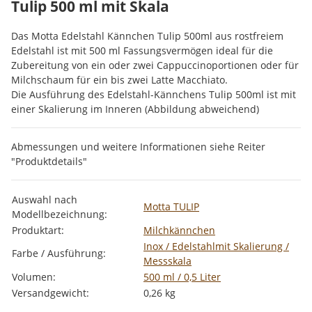
Tulip 500 ml mit Skala
Das Motta Edelstahl Kännchen Tulip 500ml aus rostfreiem
Edelstahl ist mit 500 ml Fassungsvermögen ideal für die
Zubereitung von ein oder zwei Cappuccinoportionen oder für
Milchschaum für ein bis zwei Latte Macchiato.
Die Ausführung des Edelstahl-Kännchens Tulip 500ml ist mit
einer Skalierung im Inneren (Abbildung abweichend)
Abmessungen und weitere Informationen siehe Reiter
"Produktdetails"
Produkteigenschaft
Wert
Auswahl nach
Motta TULIP
Modellbezeichnung:
Produktart:
Milchkännchen
Inox / Edelstahl
mit Skalierung /
Farbe / Ausführung:
Messskala
Volumen:
500 ml / 0,5 Liter
Versandgewicht:
0,26 kg