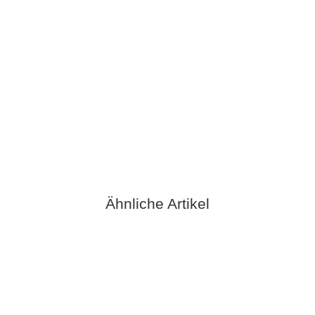
METALLURGICA MOTTA SRL
Motta Espressolöffel
2,75 €
*
verfügbar
Ähnliche Artikel