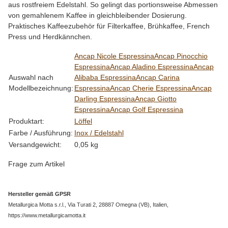
aus rostfreiem Edelstahl. So gelingt das portionsweise Abmessen
von gemahlenem Kaffee in gleichbleibender Dosierung.
Praktisches Kaffeezubehör für Filterkaffee, Brühkaffee, French
Press und Herdkännchen.
Produkteigenschaft
Wert
Ancap Nicole Espressina
Ancap Pinocchio
Espressina
Ancap Aladino Espressina
Ancap
Auswahl nach
Alibaba Espressina
Ancap Carina
Modellbezeichnung:
Espressina
Ancap Cherie Espressina
Ancap
Darling Espressina
Ancap Giotto
Espressina
Ancap Golf Espressina
Produktart:
Löffel
Farbe / Ausführung:
Inox / Edelstahl
Versandgewicht:
0,05 kg
Frage zum Artikel
Hersteller gemäß GPSR
Metallurgica Motta s.r.l., Via Turati 2, 28887 Omegna (VB), Italien,
https://www.metallurgicamotta.it