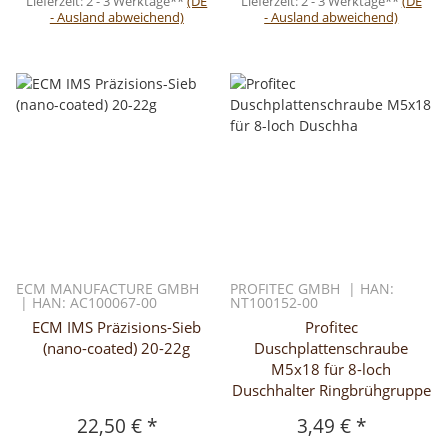
Lieferzeit:
2 - 3 Werktage**
(DE
Lieferzeit:
2 - 3 Werktage**
(DE
- Ausland abweichend)
- Ausland abweichend)
ECM MANUFACTURE GMBH
PROFITEC GMBH | HAN:
| HAN: AC100067-00
NT100152-00
ECM IMS Präzisions-Sieb
Profitec
(nano-coated) 20-22g
Duschplattenschraube
M5x18 für 8-loch
Duschhalter Ringbrühgruppe
22,50 €
*
3,49 €
*