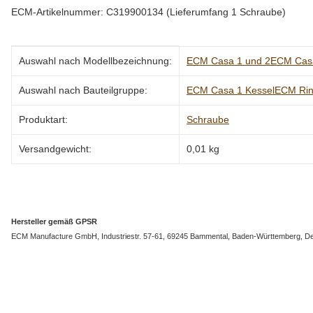
ECM-Artikelnummer: C319900134 (Lieferumfang 1 Schraube)
Produkteigenschaft
Wert
Auswahl nach Modellbezeichnung:
ECM Casa 1 und 2
ECM Cas
Auswahl nach Bauteilgruppe:
ECM Casa 1 Kessel
ECM Rin
Produktart:
Schraube
Versandgewicht:
0,01 kg
Hersteller gemäß GPSR
ECM Manufacture GmbH, Industriestr. 57-61, 69245 Bammental, Baden-Württemberg, De