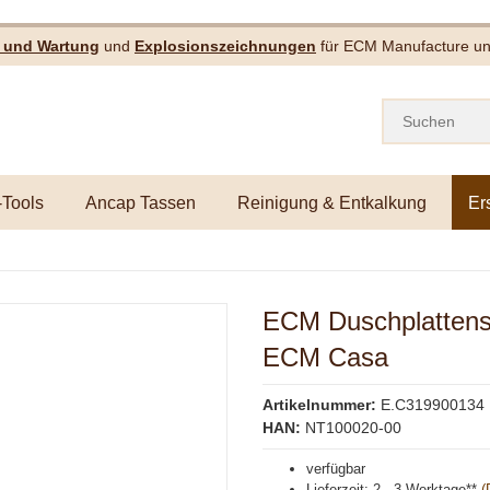
e und Wartung
und
Explosionszeichnungen
für ECM Manufacture und
-Tools
Ancap Tassen
Reinigung & Entkalkung
Er
ECM Duschplattensc
ECM Casa
Artikelnummer:
E.C319900134
HAN:
NT100020-00
verfügbar
Lieferzeit:
2 - 3 Werktage**
(