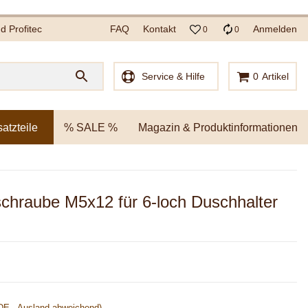
 Profitec
FAQ
Kontakt
Anmelden
0
0
Service & Hilfe
0
Artikel
satzteile
% SALE %
Magazin & Produktinformationen
hraube M5x12 für 6-loch Duschhalter
DE - Ausland abweichend)