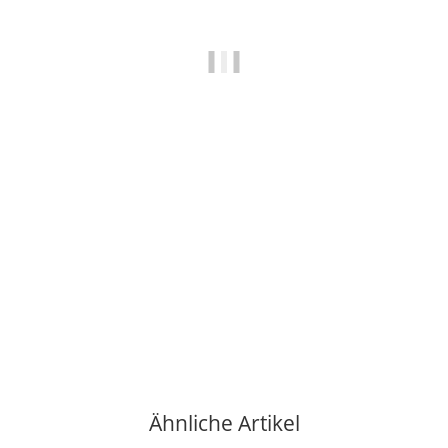
REPA ITALIA SRL
Reinigungspinsel für Espressomühlen
4,90 €
*
verfügbar
Lieferzeit:
2 - 3 Werktage**
(DE - Ausland abweichend)
Ähnliche Artikel