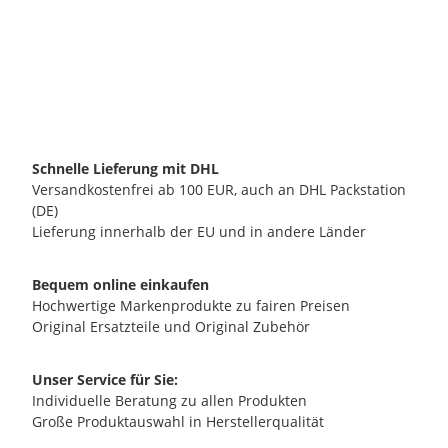
METALLURGICA MOTTA SRL
Motta Abschlag-Box 13cm Edelstahl
34,90 €
*
verfügbar
Lieferzeit:
2 - 3 Werktage**
(DE - Ausland abweichend)
Schnelle Lieferung mit DHL
Versandkostenfrei ab 100 EUR, auch an DHL Packstation
(DE)
Lieferung innerhalb der EU und in andere Länder
Bequem online einkaufen
Hochwertige Markenprodukte zu fairen Preisen
Original Ersatzteile und Original Zubehör
Unser Service für Sie:
Individuelle Beratung zu allen Produkten
Große Produktauswahl in Herstellerqualität