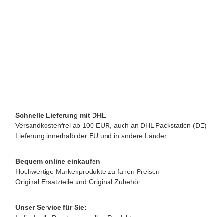
QUICK MILL SRL
Quick Mill Verteiler Duschträger 57mm
12,20 €
*
verfügbar
Lieferzeit:
2 - 3 Werktage**
(DE - Ausland abweichend)
Schnelle Lieferung mit DHL
Versandkostenfrei ab 100 EUR, auch an DHL Packstation (DE)
Lieferung innerhalb der EU und in andere Länder
Bequem online einkaufen
Hochwertige Markenprodukte zu fairen Preisen
Original Ersatzteile und Original Zubehör
Unser Service für Sie: