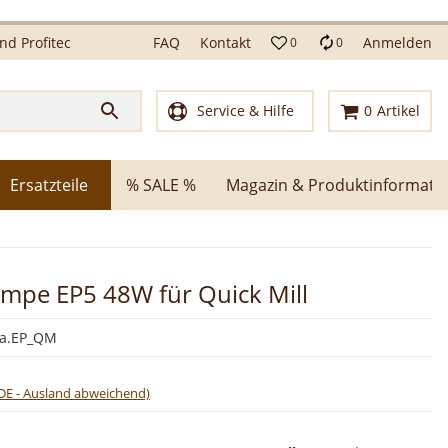
d Profitec
FAQ
Kontakt
Anmelden
0
0
Service & Hilfe
0
Artikel
Ersatzteile
% SALE %
Magazin & Produktinformati
mpe EP5 48W für Quick Mill
ka.EP_QM
DE - Ausland abweichend)