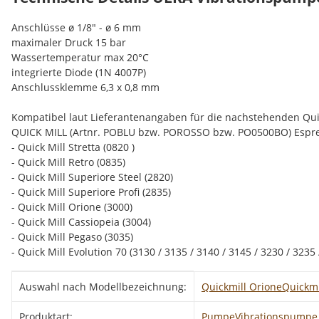
Anschlüsse ø 1/8" - ø 6 mm
maximaler Druck 15 bar
Wassertemperatur max 20°C
integrierte Diode (1N 4007P)
Anschlussklemme 6,3 x 0,8 mm
Kompatibel laut Lieferantenangaben für die nachstehenden Qu
QUICK MILL (Artnr. POBLU bzw. POROSSO bzw. PO0500BO) Espr
- Quick Mill Stretta (0820 )
- Quick Mill Retro (0835)
- Quick Mill Superiore Steel (2820)
- Quick Mill Superiore Profi (2835)
- Quick Mill Orione (3000)
- Quick Mill Cassiopeia (3004)
- Quick Mill Pegaso (3035)
- Quick Mill Evolution 70 (3130 / 3135 / 3140 / 3145 / 3230 / 3235 
Produkteigenschaft
Wert
Auswahl nach Modellbezeichnung:
Quickmill Orione
Quickmi
Produktart:
Pumpe
Vibrationspumpe