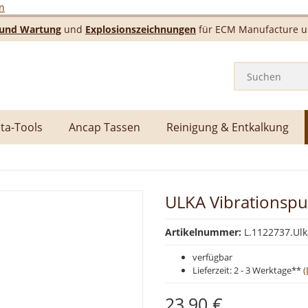
n
e und Wartung
und
Explosionszeichnungen
für ECM Manufacture un
ta-Tools
Ancap Tassen
Reinigung & Entkalkung
ULKA Vibrationspu
Artikelnummer:
L.1122737.Ul
verfügbar
Lieferzeit:
2 - 3 Werktage**
(
23,90 €