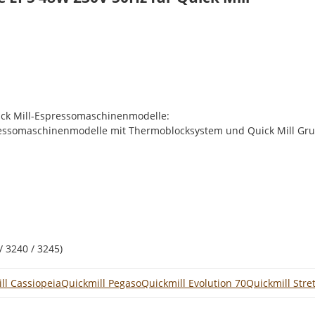
ick Mill-Espressomaschinenmodelle:
essomaschinenmodelle mit Thermoblocksystem und Quick Mill Gr
/ 3240 / 3245)
ll Cassiopeia
Quickmill Pegaso
Quickmill Evolution 70
Quickmill Stre