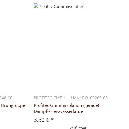
048-00
PROFITEC GMBH | HAN: RO100263-00
1 Brühgruppe
Profitec Gummiisolation (gerade)
Dampf-/Heiswasserlanze
3,50 €
*
verfügbar