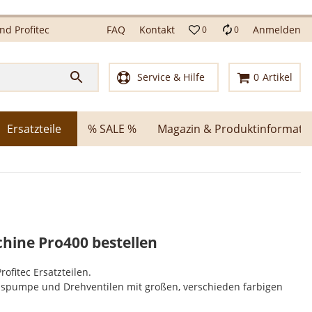
d Profitec
FAQ
Kontakt
Anmelden
0
0
Service & Hilfe
0
Artikel
Ersatzteile
% SALE %
Magazin & Produktinformati
schine Pro400 bestellen
ofitec Ersatzteilen.
nspumpe und Drehventilen mit großen, verschieden farbigen