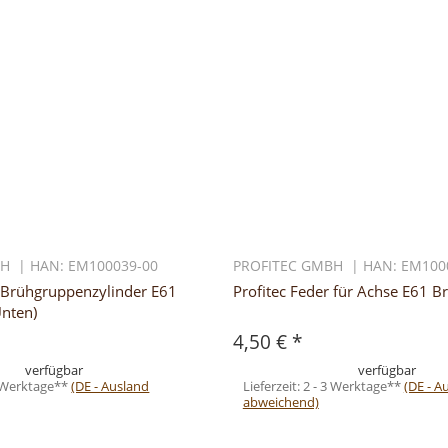
H | HAN: EM100039-00
PROFITEC GMBH | HAN: EM100
r Brühgruppenzylinder E61
Profitec Feder für Achse E61 
nten)
4,50 €
*
verfügbar
verfügbar
3 Werktage**
(DE - Ausland
Lieferzeit:
2 - 3 Werktage**
(DE - A
abweichend)