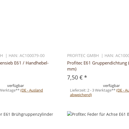
H | HAN: AC100079-00
PROFITEC GMBH | HAN: AC1000
hensieb E61 / Handhebel-
Profitec E61 Gruppendichtung 
mm)
7,50 €
*
verfügbar
verfügbar
3 Werktage**
(DE - Ausland
Lieferzeit:
2 - 3 Werktage**
(DE - A
abweichend)