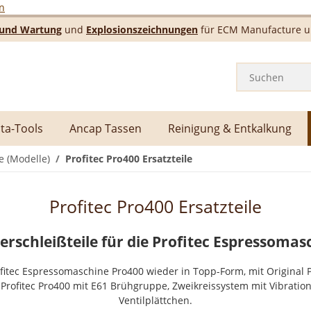
n
e und Wartung
und
Explosionszeichnungen
für ECM Manufacture un
ta-Tools
Ancap Tassen
Reinigung & Entkalkung
e (Modelle)
Profitec Pro400 Ersatzteile
Profitec Pro400 Ersatzteile
Verschleißteile für die Profitec Espressoma
ofitec Espressomaschine Pro400 wieder in Topp-Form, mit Original Pr
 Profitec Pro400 mit
E61 Brühgruppe, Zweikreissystem mit Vibratio
Ventilplättchen.