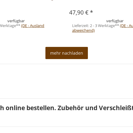
47,90 €
*
verfügbar
verfügbar
3 Werktage**
(DE - Ausland
Lieferzeit:
2 - 3 Werktage**
(DE - A
abweichend)
mehr nachladen
ch online bestellen. Zubehör und Verschleißte