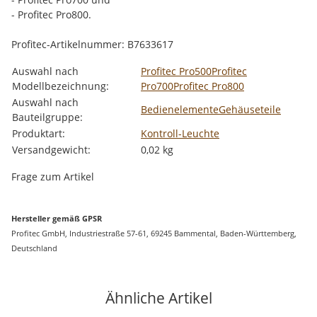
- Profitec Pro800.
Profitec-Artikelnummer: B7633617
Produkteigenschaft
Wert
Auswahl nach
Profitec Pro500
Profitec
Modellbezeichnung:
Pro700
Profitec Pro800
Auswahl nach
Bedienelemente
Gehäuseteile
Bauteilgruppe:
Produktart:
Kontroll-Leuchte
Versandgewicht:
0,02 kg
Frage zum Artikel
Hersteller gemäß GPSR
Profitec GmbH, Industriestraße 57-61, 69245 Bammental, Baden-Württemberg,
Deutschland
Ähnliche Artikel