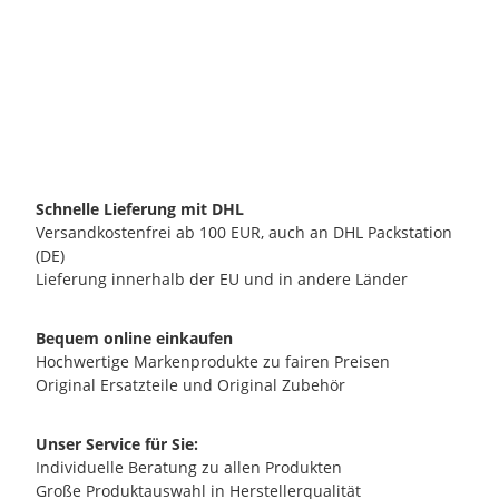
PROFITEC GMBH
Profitec Kontroll-Leuchte Grün
6,90 €
*
verfügbar
Lieferzeit:
2 - 3 Werktage**
(DE - Ausland abweichend)
Schnelle Lieferung mit DHL
Versandkostenfrei ab 100 EUR, auch an DHL Packstation
(DE)
Lieferung innerhalb der EU und in andere Länder
Bequem online einkaufen
Hochwertige Markenprodukte zu fairen Preisen
Original Ersatzteile und Original Zubehör
Unser Service für Sie:
Individuelle Beratung zu allen Produkten
Große Produktauswahl in Herstellerqualität