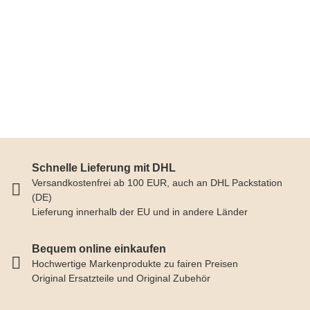
ECM MANUFACTURE GMBH
ECM 1er-Silikonauslauf für bodenlosen Filterträger Profi
11,50 €
*
verfügbar
Schnelle Lieferung mit DHL
Versandkostenfrei ab 100 EUR, auch an DHL Packstation
(DE)
Lieferung innerhalb der EU und in andere Länder
Bequem online einkaufen
Hochwertige Markenprodukte zu fairen Preisen
Original Ersatzteile und Original Zubehör