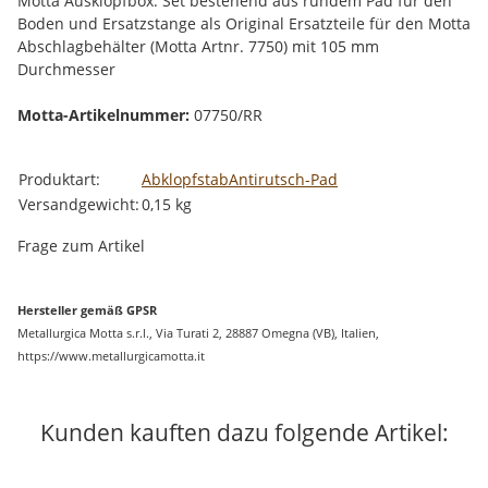
Motta Ausklopfbox: Set bestehend aus rundem Pad für den
Boden und Ersatzstange als Original Ersatzteile für den Motta
Abschlagbehälter (Motta Artnr. 7750) mit 105 mm
Durchmesser
Motta-Artikelnummer:
07750/RR
Produkteigenschaft
Wert
Produktart:
Abklopfstab
Antirutsch-Pad
Versandgewicht:
0,15 kg
Frage zum Artikel
Hersteller gemäß GPSR
Metallurgica Motta s.r.l., Via Turati 2, 28887 Omegna (VB), Italien,
https://www.metallurgicamotta.it
Kunden kauften dazu folgende Artikel: