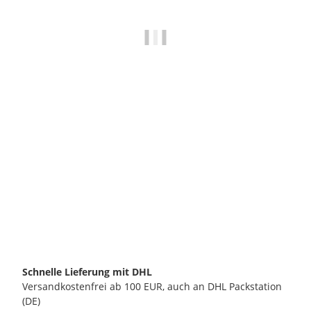
METALLURGICA MOTTA SRL
Ersatz-Abklopfstab und Schaumstoff-Pad für Motta
Abschlag-Box 130mm
15,90 €
*
verfügbar
Schnelle Lieferung mit DHL
Versandkostenfrei ab 100 EUR, auch an DHL Packstation
(DE)