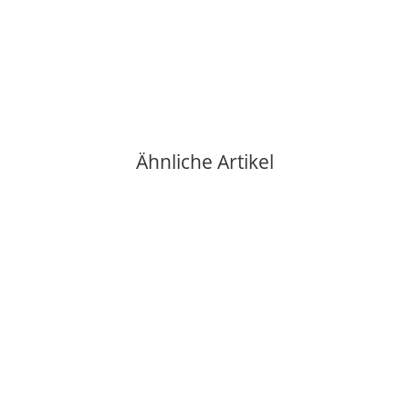
Motta Milchkännchen Tulip 750 ml
25,50 €
*
verfügbar
Lieferzeit:
2 - 3 Werktage**
(DE - Ausland abweichend)
Ähnliche Artikel