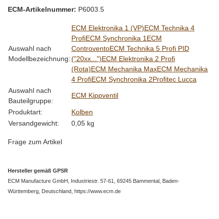
ECM-Artikelnummer:
P6003.5
Produkteigenschaft
Wert
ECM Elektronika 1 (VP)
ECM Technika 4
Profi
ECM Synchronika 1
ECM
Auswahl nach
Controvento
ECM Technika 5 Profi PID
Modellbezeichnung:
("20xx...")
ECM Elektronika 2 Profi
(Rota)
ECM Mechanika Max
ECM Mechanika
4 Profi
ECM Synchronika 2
Profitec Lucca
Auswahl nach
ECM Kippventil
Bauteilgruppe:
Produktart:
Kolben
Versandgewicht:
0,05 kg
Frage zum Artikel
Hersteller gemäß GPSR
ECM Manufacture GmbH, Industriestr. 57-61, 69245 Bammental, Baden-
Württemberg, Deutschland, https://www.ecm.de