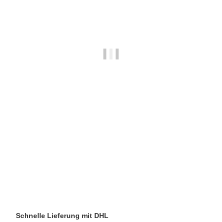
ECM MANUFACTURE GMBH
ECM Knopf vor Ventilstift (Öffnung) im Kippventil
5,49 €
*
verfügbar
Schnelle Lieferung mit DHL