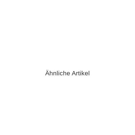
ECM MANUFACTURE GMBH
ECM O-Ring für Ventilstift (Öffnung) Kippventil
2,90 €
*
verfügbar
Ähnliche Artikel