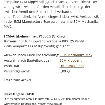
kompakte ECM Kippventil (Quicksteam, QS-Ventil klein). Der
O-Ring wird zweimal für den Ventilkolben benötigt, der
zwischen Ventil und Bedienhebel verbaut und dabei mit
einer Feder direkt ins Ventil eingeschoben wird. Verbaut z.B.
in der ECM Manufacture Espressomaschine ECM Mechanika
MAX.
ECM-Artikelnummer:
P6080.5 (O-Ring)
Hinweis:
nur für Kippventilkorpus P6080 (QS Ventil
klein/kompaktes ECM Kippventil) geeignet
Produkteigenschaft
Wert
Auswahl nach Modellbezeichnung:
ECM Mechanika Max
Auswahl nach Bauteilgruppe:
ECM Kippventil
Produktart:
Dichtung
O-Ring
Versandgewicht:
0,00 kg
Frage zum Artikel
Hersteller gemäß GPSR
ECM Manufacture GmbH, Industriestr. 57-61, 69245 Bammental, Baden-
Württemberg, Deutschland, https://www.ecm.de