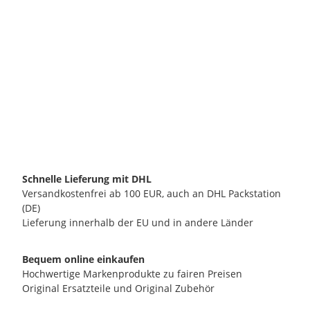
ECM MANUFACTURE GMBH
ECM Dichtung für Noburn Kunststoffschlauch
2,90 €
*
verfügbar
Lieferzeit:
2 - 3 Werktage**
(DE - Ausland abweichend)
Schnelle Lieferung mit DHL
Versandkostenfrei ab 100 EUR, auch an DHL Packstation
(DE)
Lieferung innerhalb der EU und in andere Länder
Bequem online einkaufen
Hochwertige Markenprodukte zu fairen Preisen
Original Ersatzteile und Original Zubehör