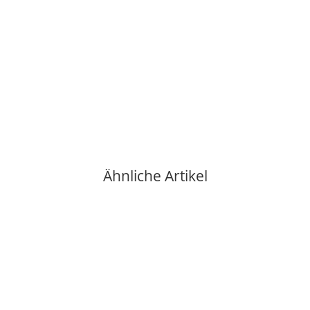
ECM MANUFACTURE GMBH
ECM Fitting Nippel 1/8" 1/8"
5,80 €
*
verfügbar
Ähnliche Artikel