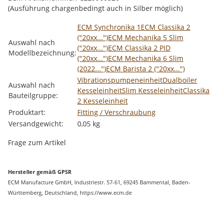
(Ausführung chargenbedingt auch in Silber möglich)
Produkteigenschaft
Wert
ECM Synchronika 1
ECM Classika 2
("20xx...")
ECM Mechanika 5 Slim
Auswahl nach
("20xx...")
ECM Classika 2 PID
Modellbezeichnung:
("20xx...")
ECM Mechanika 6 Slim
(2022...")
ECM Barista 2 ("20xx...")
Vibrationspumpeneinheit
Dualboiler
Auswahl nach
Kesseleinheit
Slim Kesseleinheit
Classika
Bauteilgruppe:
2 Kesseleinheit
Produktart:
Fitting / Verschraubung
Versandgewicht:
0,05 kg
Frage zum Artikel
Hersteller gemäß GPSR
ECM Manufacture GmbH, Industriestr. 57-61, 69245 Bammental, Baden-
Württemberg, Deutschland, https://www.ecm.de