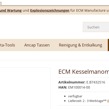
n
e und Wartung
und
Explosionszeichnungen
für ECM Manufacture un
ta-Tools
Ancap Tassen
Reinigung & Entkalkung
ECM Kesselmanome
Artikelnummer:
E.B7432516
HAN:
EM100014-00
verfügbar
Lieferzeit:
2 - 3 Werktage**
(