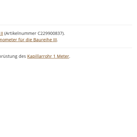
II
(Artikelnummer C229900837).
meter für die Baureihe III
.
chrüstung des
Kapillarrohr 1 Meter
.