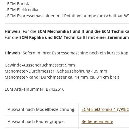
- ECM Barista
- ECM Elektronika
- ECM Espressomaschinen mit Rotationspumpe (umschaltbar W
Hinweis:
Für die
ECM Mechanika I und II und die ECM Technika 
Für die
ECM Replika und ECM Technika III mit einer Seriennu
Hinweis:
Sofern in Ihrer Espressomaschine noch ein kurzes Kap
Gewinde-Aussendruchmesser: 9mm
Manometer-Durchmesser (Gehäusebohrung): 39 mm
Manometer-Rand: Durchmesser ca. 44 mm, ca. 0,4 cm breit
ECM Artikelnummer: B7432516
Produkteigenschaft
Wert
Auswahl nach Modellbezeichnung:
ECM Elektronika 1 (VP)
EC
Auswahl nach Bauteilgruppe:
Bedienelemente