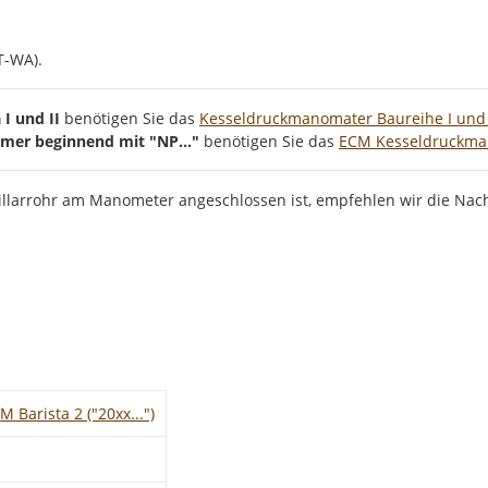
T-WA).
I und II
benötigen Sie das
Kesseldruckmanomater Baureihe I und 
mmer beginnend mit "NP..."
benötigen Sie das
ECM Kesseldruckmano
illarrohr am Manometer angeschlossen ist, empfehlen wir die Na
M Barista 2 ("20xx...")