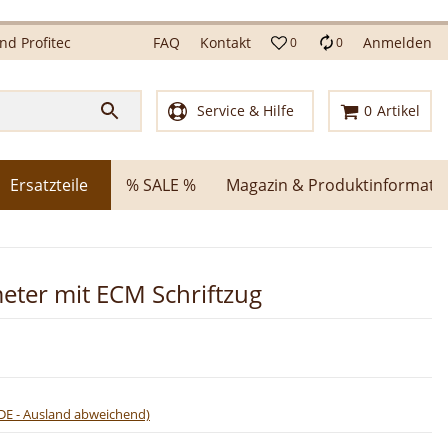
d Profitec
FAQ
Kontakt
Anmelden
0
0
Service & Hilfe
0
Artikel
Ersatzteile
% SALE %
Magazin & Produktinformati
ter mit ECM Schriftzug
DE - Ausland abweichend)