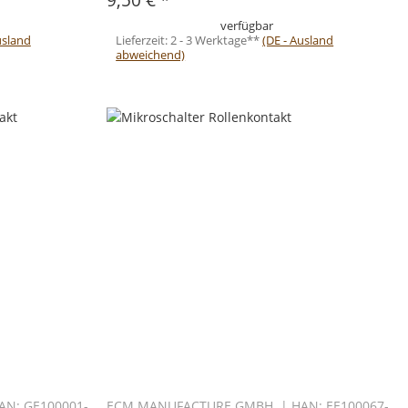
verfügbar
usland
Lieferzeit:
2 - 3 Werktage**
(DE - Ausland
abweichend)
N: GE100001-
ECM MANUFACTURE GMBH | HAN: EE100067-