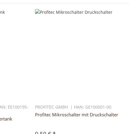
N: EE100195-
PROFITEC GMBH | HAN: GE100001-00
Profitec Mikroschalter mit Druckschalter
ertank
9,50 €
*