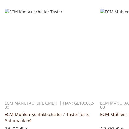
ECM MANUFACTURE GMBH | HAN: GE100002-
ECM MANUFAC
00
00
ECM Mühlen-Kontaktschalter / Taster für S-
ECM Mühlen-Ta
Automatik 64
16,90 €
*
17,90 €
*