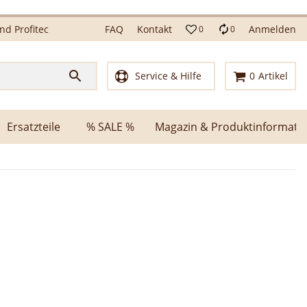
d Profitec
FAQ
Kontakt
Anmelden
0
0
Service & Hilfe
0
Artikel
Ersatzteile
% SALE %
Magazin & Produktinformati