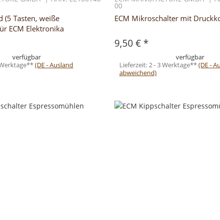
00
d (5 Tasten, weiße
ECM Mikroschalter mit Druckk
für ECM Elektronika
9,50 €
*
verfügbar
verfügbar
3 Werktage**
(DE - Ausland
Lieferzeit:
2 - 3 Werktage**
(DE - A
abweichend)