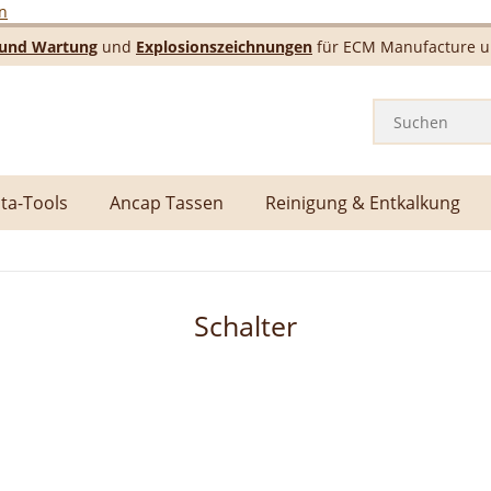
n
e und Wartung
und
Explosionszeichnungen
für ECM Manufacture un
ta-Tools
Ancap Tassen
Reinigung & Entkalkung
Schalter