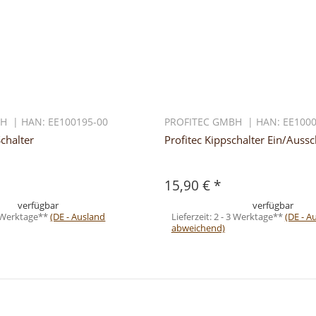
H | HAN: EE100195-00
PROFITEC GMBH | HAN: EE1000
Schalter
Profitec Kippschalter Ein/Aussc
15,90 €
*
verfügbar
verfügbar
3 Werktage**
(DE - Ausland
Lieferzeit:
2 - 3 Werktage**
(DE - A
abweichend)