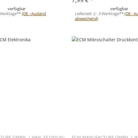
verfügbar
verfügbar
3 Werktage**
(DE - Ausland
Lieferzeit:
2 - 3 Werktage**
(DE - A
abweichend)
TURE GMBH | HAN: EE100140-
ECM MANUFACTURE GMBH | HA