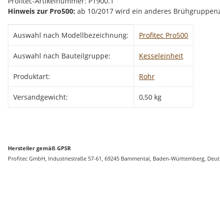
Profitec-Artikelnummer: P1900.1
Hinweis zur Pro500:
ab 10/2017 wird ein anderes Brühgruppenzu
Produkteigenschaft
Wert
Auswahl nach Modellbezeichnung:
Profitec Pro500
Auswahl nach Bauteilgruppe:
Kesseleinheit
Produktart:
Rohr
Versandgewicht:
0,50 kg
Hersteller gemäß GPSR
Profitec GmbH, Industriestraße 57-61, 69245 Bammental, Baden-Württemberg, Deu