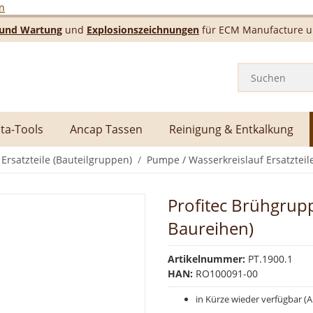
n
e und Wartung
und
Explosionszeichnungen
für ECM Manufacture un
ta-Tools
Ancap Tassen
Reinigung & Entkalkung
rsatzteile (Bauteilgruppen)
Pumpe / Wasserkreislauf Ersatzteil
Profitec Brühgrup
Baureihen)
Artikelnummer:
PT.1900.1
HAN:
RO100091-00
in Kürze wieder verfügbar (Ar