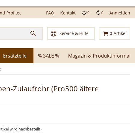
d Profitec
FAQ
Kontakt
Anmelden
0
0
Service & Hilfe
0
Artikel
Ersatzteile
% SALE %
Magazin & Produktinformati
e
pen-Zulaufrohr (Pro500 ältere
tikel wird nachbestellt)