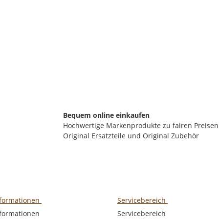
verfügbar
Lieferzeit:
2 - 3 Werktage**
(DE - Ausland abweichend)
Bequem online einkaufen
Hochwertige Markenprodukte zu fairen Preisen
Original Ersatzteile und Original Zubehör
nformationen
Servicebereich
nformationen
Servicebereich