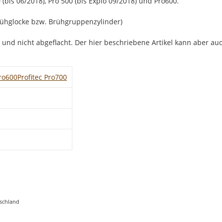
bis 06/2018), Pro 500 (bis Explo 09/2018) und Pro600.
hglocke bzw. Brühgruppenzylinder)
 und nicht abgeflacht. Der hier beschriebene Artikel kann aber a
Pro600
Profitec Pro700
tschland