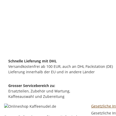
PROFITEC GMBH
Profitec Verschraubung für Achse E61-Brühgruppe
7,40 €
*
Schnelle Lieferung mit DHL
Versandkostenfrei ab 100 EUR, auch an DHL Packstation (DE)
Lieferung innerhalb der EU und in andere Länder
Grosser Servicebereich zu:
Ersatzteilen, Zubehör und Wartung,
Kaffeeauswahl und Zubereitung
Gesetzliche I
Gesetzliche I