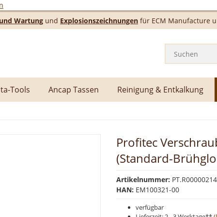
n
e und Wartung
und
Explosionszeichnungen
für ECM Manufacture un
ta-Tools
Ancap Tassen
Reinigung & Entkalkung
Profitec Verschrau
(Standard-Brühglo
Artikelnummer:
PT.R0000021
HAN:
EM100321-00
verfügbar
Lieferzeit:
2 - 3 Werktage**
(