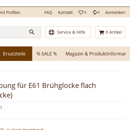
d Profitec
FAQ
Kontakt
Anmelden
0
0
Service & Hilfe
0
Artikel
Ersatzteile
% SALE %
Magazin & Produktinformati
bung für E61 Brühglocke flach
cke)
41
DE - Ausland abweichend)