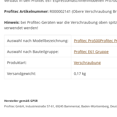
Verbaut in den Profitec E61 Espressomaschinenmodellen Pro700 (
Profitec Artikelnummer:
R000002141 (Obere Verschraubung Brü
Hinweis:
bei Profitec-Geräten war die Verschraubung oben spitz
verwendet werden!
Produkteigenschaft
Wert
Auswahl nach Modellbezeichnung:
Profitec Pro500
Profitec 
Auswahl nach Bauteilgruppe:
Profitec E61 Gruppe
Produktart:
Verschraubung
Versandgewicht:
0,17 kg
Hersteller gemäß GPSR
Profitec GmbH, Industriestraße 57-61, 69245 Bammental, Baden-Württemberg, Deu