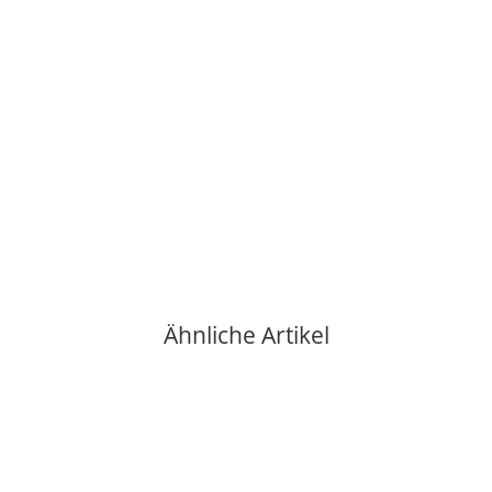
ECM MANUFACTURE GMBH
ECM Kapillarrohr Manometer 1/8"FF L= 1mtr
9,50 €
*
verfügbar
Lieferzeit:
2 - 3 Werktage**
(DE - Ausland abweichend)
Ähnliche Artikel