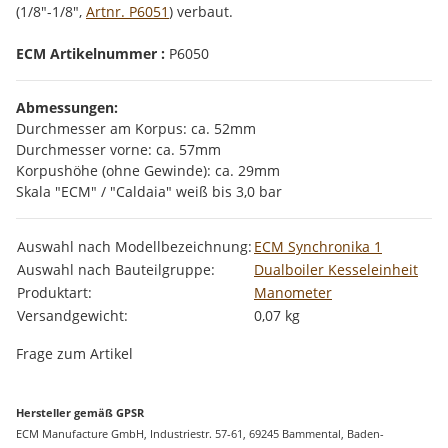
(1/8"-1/8",
Artnr. P6051
) verbaut.
ECM Artikelnummer :
P6050
Abmessungen:
Durchmesser am Korpus: ca. 52mm
Durchmesser vorne: ca. 57mm
Korpushöhe (ohne Gewinde): ca. 29mm
Skala "ECM" / "Caldaia" weiß bis 3,0 bar
Produkteigenschaft
Wert
Auswahl nach Modellbezeichnung:
ECM Synchronika 1
Auswahl nach Bauteilgruppe:
Dualboiler Kesseleinheit
Produktart:
Manometer
Versandgewicht:
0,07 kg
Frage zum Artikel
Hersteller gemäß GPSR
ECM Manufacture GmbH, Industriestr. 57-61, 69245 Bammental, Baden-