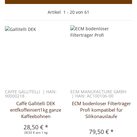
Artikel
1
-
20
von
61
CAFFE GALLITELLI | HAN:
ECM MANUFACTURE GMBH
90000218
| HAN: AC100106-00
Caffé Gallitelli DEK
ECM bodenloser Filterträger
entfkoffeiniert1kg ganze
Profi kompatibel für
Kaffeebohnen
Silikonausläufe
28,50 €
*
79,50 €
*
28,50 € pro 1 kg