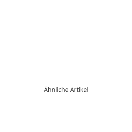
KAFFEENUDEL
250g Ciocco schokoladiger Espresso ganze Kaffeebohnen
8,50 €
*
34,00 € pro 1 kg
verfügbar
Lieferzeit:
2 - 3 Werktage**
(DE - Ausland abweichend)
Ähnliche Artikel