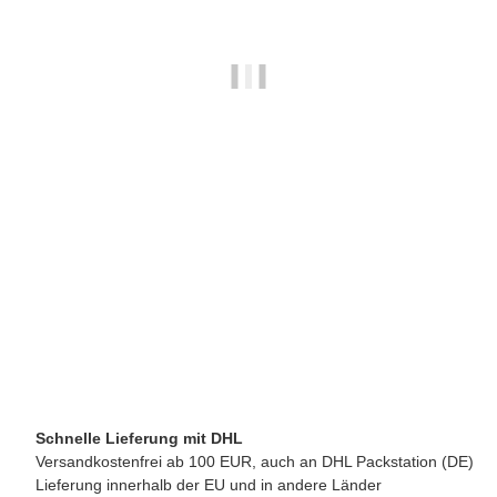
PROFITEC GMBH
Profitec Kesseldichtung für Ringbrühgruppen
5,30 €
*
verfügbar
Schnelle Lieferung mit DHL
Versandkostenfrei ab 100 EUR, auch an DHL Packstation (DE)
Lieferung innerhalb der EU und in andere Länder