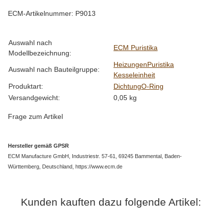
ECM-Artikelnummer: P9013
Produkteigenschaft
Wert
Auswahl nach
ECM Puristika
Modellbezeichnung:
Heizungen
Puristika
Auswahl nach Bauteilgruppe:
Kesseleinheit
Produktart:
Dichtung
O-Ring
Versandgewicht:
0,05 kg
Frage zum Artikel
Hersteller gemäß GPSR
ECM Manufacture GmbH, Industriestr. 57-61, 69245 Bammental, Baden-
Württemberg, Deutschland, https://www.ecm.de
Kunden kauften dazu folgende Artikel: