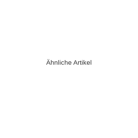
ECM Aufsteckfilter für Ansaugschlauch
5,90 €
*
verfügbar
Ähnliche Artikel