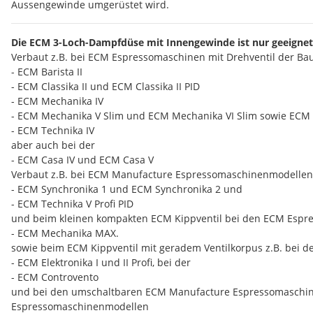
Aussengewinde umgerüstet wird.
Die ECM 3-Loch-Dampfdüse mit Innengewinde ist nur geeignet f
Verbaut z.B. bei ECM Espressomaschinen mit Drehventil der Bau
- ECM Barista II
- ECM Classika II und ECM Classika II PID
- ECM Mechanika IV
- ECM Mechanika V Slim und ECM Mechanika VI Slim sowie ECM
- ECM Technika IV
aber auch bei der
- ECM Casa IV und ECM Casa V
Verbaut z.B. bei ECM Manufacture Espressomaschinenmodellen m
- ECM Synchronika 1 und ECM Synchronika 2 und
- ECM Technika V Profi PID
und beim kleinen kompakten ECM Kippventil bei den ECM Esp
- ECM Mechanika MAX.
sowie beim ECM Kippventil mit geradem Ventilkorpus z.B. bei
- ECM Elektronika I und II Profi, bei der
- ECM Controvento
und bei den umschaltbaren ECM Manufacture Espressomaschine
Espressomaschinenmodellen