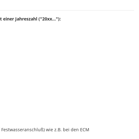
iner Jahreszahl ("20xx..."):
estwasseranschluß) wie z.B. bei den ECM