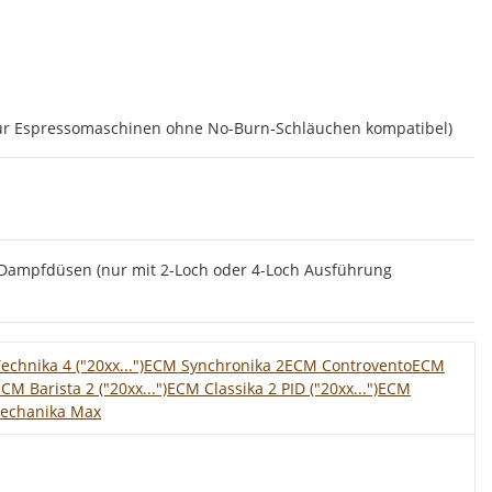
 für Espressomaschinen ohne No-Burn-Schläuchen kompatibel)
 Dampfdüsen (nur mit 2-Loch oder 4-Loch Ausführung
chnika 4 ("20xx...")
ECM Synchronika 2
ECM Controvento
ECM
CM Barista 2 ("20xx...")
ECM Classika 2 PID ("20xx...")
ECM
echanika Max