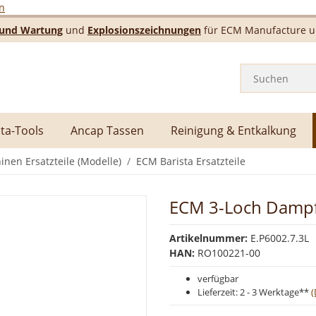
n
e und Wartung
und
Explosionszeichnungen
für ECM Manufacture un
ta-Tools
Ancap Tassen
Reinigung & Entkalkung
nen Ersatzteile (Modelle)
ECM Barista Ersatzteile
ECM 3-Loch Dampf
Artikelnummer:
E.P6002.7.3L
HAN:
RO100221-00
verfügbar
Lieferzeit:
2 - 3 Werktage**
(