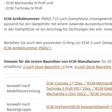
- ECM Mechanika IV Profi und
- ECM Technika IV Profi
ECM Artikelnummer:
P6002.7 (3-Loch-Dampfdüse, Innengewinde
passend für ein Dampfrohr mit einem Gewinde-Aussendurchmes
In der Dampfdüse ist ein Anschlag für Dichtungen bei evtl. i
Bestellen Sie auch den passenden O-Ring zur ECM 3-Loch Damp
ECM Artikelnummer P6002.1
Hinweis für die ersten Baureihen von ECM Manufacture:
für E
erhältlich):
2-Loch Düse Baureihe I II
bzw.
4-Loch Düse Baureihe I
Produkteigenschaft
Wert
ECM Classika 2 ("20xx...")
ECM Mechanika
Auswahl nach
Technika 5 Profi PID ("20xx...")
ECM Elekt
Modellbezeichnung:
Mechanika 6 Slim (2022...")
ECM Synchro
Auswahl nach
ECM Drehventil
ECM Kippventil
Dampf-/
Bauteilgruppe: