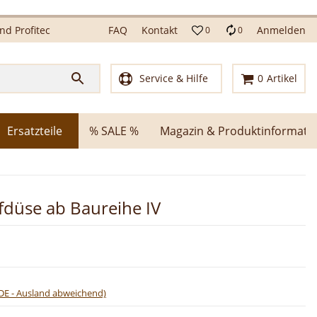
d Profitec
FAQ
Kontakt
Anmelden
0
0
Service & Hilfe
0
Artikel
Ersatzteile
% SALE %
Magazin & Produktinformati
düse ab Baureihe IV
DE - Ausland abweichend)