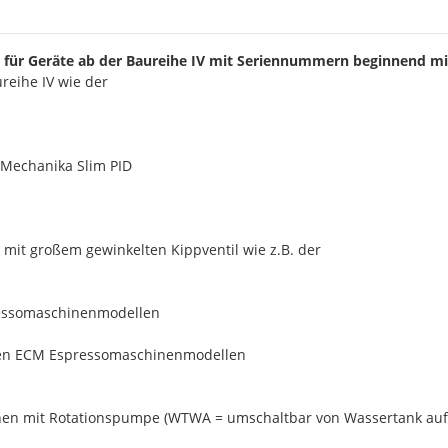
ür Geräte ab der Baureihe IV mit Seriennummern beginnend mit e
reihe IV wie der
 Mechanika Slim PID
it großem gewinkelten Kippventil wie z.B. der
ressomaschinenmodellen
 den ECM Espressomaschinenmodellen
n mit Rotationspumpe (WTWA = umschaltbar von Wassertank auf F