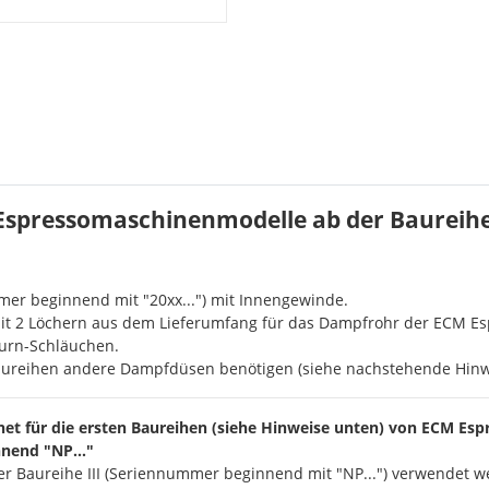
Espressomaschinenmodelle ab der Baureih
er beginnend mit "20xx...") mit Innengewinde.
it 2 Löchern aus dem Lieferumfang für das Dampfrohr der ECM Es
urn-Schläuchen.
 Baureihen andere Dampfdüsen benötigen (siehe nachstehende Hinwe
et für die ersten Baureihen (siehe Hinweise unten) von ECM Es
nend "NP..."
 Baureihe III (Seriennummer beginnend mit "NP...") verwendet we