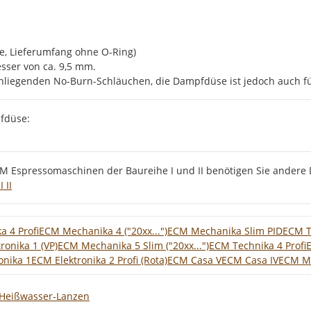
, Lieferumfang ohne O-Ring)
ser von ca. 9,5 mm.
nnenliegenden No-Burn-Schläuchen, die Dampfdüse ist jedoch auch
fdüse:
CM Espressomaschinen der Baureihe I und II benötigen Sie andere
 II
 4 Profi
ECM Mechanika 4 ("20xx...")
ECM Mechanika Slim PID
ECM Te
ronika 1 (VP)
ECM Mechanika 5 Slim ("20xx...")
ECM Technika 4 Profi
E
nika 1
ECM Elektronika 2 Profi (Rota)
ECM Casa V
ECM Casa IV
ECM M
Heißwasser-Lanzen