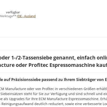
verfügbar
3 Werktage**
(DE - Ausland
oder 1-/2-Tassensiebe genannt, einfach onli
acture oder Profitec Espressomaschine kau
de auf Präzisionssiebe passend zu Ihrem Siebträger von 
M Manufacture oder von Profitec in verschiedenen Größen erhältlic
ebeinsätzen steht für Sie zur Verfügung und sind schnell und ein
be als Upgrades für Ihre ECM Manufacture Espressomaschine. Erh
 Reinigungsaufwand deutlich reduziert, sowie eine verbesserte Lo