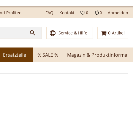
d Profitec
FAQ
Kontakt
Anmelden
0
0
Service & Hilfe
0
Artikel
Ersatzteile
% SALE %
Magazin & Produktinformati