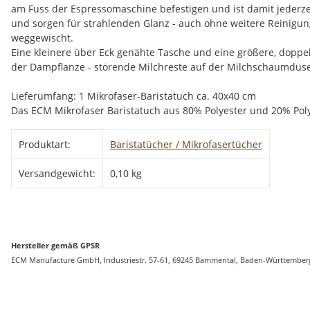
am Fuss der Espressomaschine befestigen und ist damit jederzei
und sorgen für strahlenden Glanz - auch ohne weitere Reinigun
weggewischt.
Eine kleinere über Eck genähte Tasche und eine größere, doppel
der Dampflanze - störende Milchreste auf der Milchschaumdüse
Lieferumfang: 1 Mikrofaser-Baristatuch ca. 40x40 cm
Das ECM Mikrofaser Baristatuch aus 80% Polyester und 20% Poly
Produkteigenschaft
Wert
Produktart:
Baristatücher / Mikrofasertücher
Versandgewicht:
0,10 kg
Hersteller gemäß GPSR
ECM Manufacture GmbH, Industriestr. 57-61, 69245 Bammental, Baden-Württember