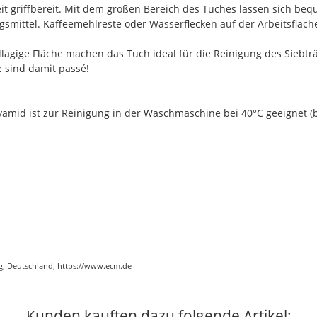
t griffbereit. Mit dem großen Bereich des Tuches lassen sich beq
gsmittel. Kaffeemehlreste oder Wasserflecken auf der Arbeitsfläc
lagige Fläche machen das Tuch ideal für die Reinigung des Siebträ
 sind damit passé!
amid ist zur Reinigung in der Waschmaschine bei 40°C geeignet (b
g, Deutschland, https://www.ecm.de
Kunden kauften dazu folgende Artikel: